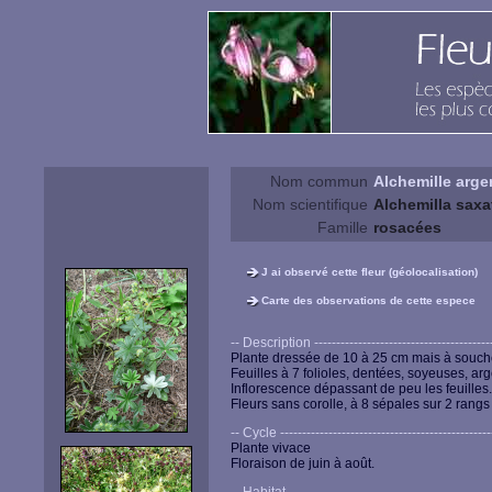
Nom commun
Alchemille arge
Nom scientifique
Alchemilla saxat
Famille
rosacées
J ai observé cette fleur (géolocalisation)
Carte des observations de cette espece
-- Description ------------------------------------------
Plante dressée de 10 à 25 cm mais à souch
Feuilles à 7 folioles, dentées, soyeuses, a
Inflorescence dépassant de peu les feuilles.
Fleurs sans corolle, à 8 sépales sur 2 rang
-- Cycle -------------------------------------------------
Plante vivace
Floraison de juin à août.