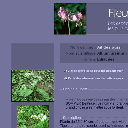
Nom commun
Ail des ours
Nom scientifique
Allium ursinum 
Famille
Liliacées
J ai observé cette fleur (géolocalisation)
Carte des observations de cette espece
-- Origine du nom --------------------------------------
-- Remarques envoyées par des internau
SOMMER Béatrice : Le nom viendrait de c
grand chose à se mettre sous la dent, ma
-- Description ------------------------------------------
Plante de 15 à 30 cm, dégageant une violent
Tige triangulaire, courte, semi-cylindrique,