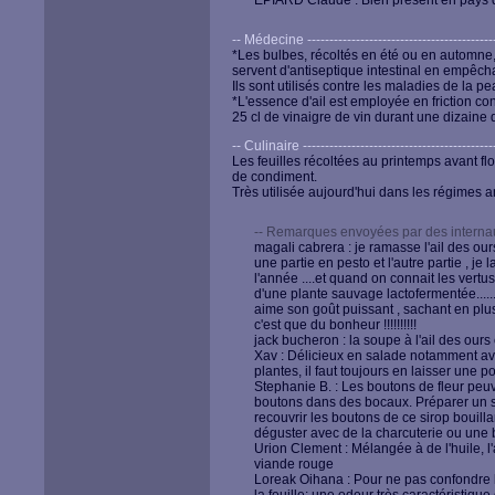
EPIARD Claude : Bien présent en pays d
-- Médecine --------------------------------------------
*Les bulbes, récoltés en été ou en automne,
servent d'antiseptique intestinal en empêchan
Ils sont utilisés contre les maladies de la pe
*L'essence d'ail est employée en friction c
25 cl de vinaigre de vin durant une dizaine 
-- Culinaire --------------------------------------------
Les feuilles récoltées au printemps avant fl
de condiment.
Très utilisée aujourd'hui dans les régimes a
-- Remarques envoyées par des internau
magali cabrera : je ramasse l'ail des ou
une partie en pesto et l'autre partie , je
l'année ....et quand on connait les vert
d'une plante sauvage lactofermentée.......
aime son goût puissant , sachant en plus
c'est que du bonheur !!!!!!!!!!
jack bucheron : la soupe à l'ail des ours 
Xav : Délicieux en salade notamment avec
plantes, il faut toujours en laisser une 
Stephanie B. : Les boutons de fleur peuve
boutons dans des bocaux. Préparer un s
recouvrir les boutons de ce sirop bouillan
déguster avec de la charcuterie ou une 
Urion Clement : Mélangée à de l'huile, l
viande rouge
Loreak Oihana : Pour ne pas confondre l'A