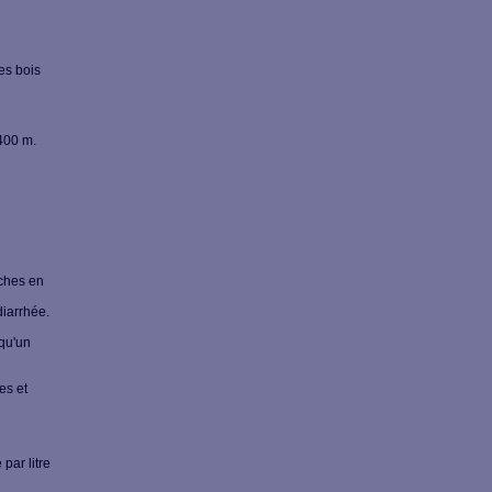
es bois
400 m.
iches en
diarrhée.
 qu'un
es et
par litre