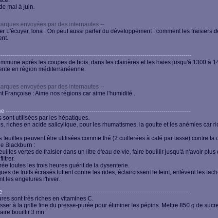
ace.
de mai à juin.
arques envoyées par des internautes --
r L'écuyer, Iona : On peut aussi parler du développement : comment les fraisiers d
nt.
-------------------------------------------------------------------------------------------------
mune après les coupes de bois, dans les clairières et les haies jusqu'à 1300 à 1
ente en région méditerranéenne.
arques envoyées par des internautes --
 Françoise : Aime nos régions car aime l'humidité .
----------------------------------------------------------------------------------------------
s sont utilisées par les hépatiques.
s, riches en acide salicylique, pour les rhumatismes, la goutte et les anémies car r
 feuilles peuvent être utilisées comme thé (2 cuillerées à café par tasse) contre la 
e Blackburn :
uilles vertes de fraisier dans un litre d'eau de vie, faire bouillir jusqu'à n'avoir plus
iltrer.
rée toutes les trois heures guérit de la dysenterie.
es de fruits écrasés luttent contre les rides, éclaircissent le teint, enlèvent les tach
t les engelures l'hiver.
-----------------------------------------------------------------------------------------------
ures sont très riches en vitamines C.
sser à la grille fine du presse-purée pour éliminer les pépins. Mettre 850 g de sucre 
Faire bouillir 3 mn.