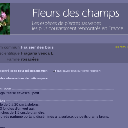
m commun
Fraisier des bois
<< retour
cientifique
Fragaria vesca L.
Famille
rosacées
observé cette fleur (géolocalisation)
(En savoir plus sur cette fonction)
 des observations de cette espece
 nom -----------------------------------------------------------------------------------------
aga : fraise et vesca : petit.
n ----------------------------------------------------------------------------------------------
le de 5 à 20 cm à stolons.
3 folioles d'un vert gai.
anches de 1,5 cm.de diamètre.
nu très parfumé portant, disséminés à la surface, de petits grains bruns.
-------------------------------------------------------------------------------------------------