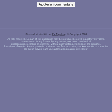
Site réalisé et édité par
Ex Algebra
- © Copyright 2008
All right reserved. No part of this publication may be reproduced, stored in a retrieval system,
or transmitted in any form or by any means, electronic, mechanical,
photocopying, recording or otherwise, without prior written permission of the publisher.
Tous droits réservés. Aucune partie de ce site ne peut être reproduite, stockée, copiée ou transmise
par aucun moyen, sans une autorisation préalable de l'éditeur.