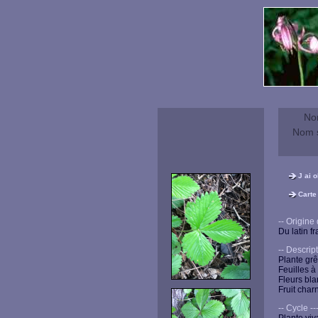
No
Nom s
J ai 
Carte
-- Origine du
Du latin fr
-- Descriptio
Plante grê
Feuilles à 
Fleurs bl
Fruit char
-- Cycle ----