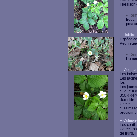
Plante viv
Floraison 
-- Rem
Bouche
pousse
-- Habitat --
Espèce com
Peu fréqu
-- Rem
Dumont
-- Médecine -
Les fraise
Les racine
fer.
Les jeunes
*Liqueur d
350 g de fe
demi-litre, f
Une cuille
*Les masqu
préviennen
-- Culinaire 
Les confit
Gelée : pa
de fruits. 