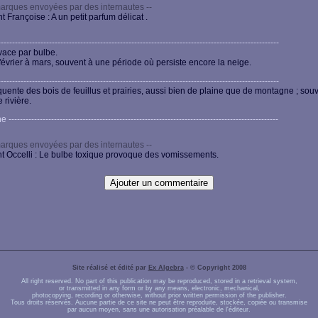
arques envoyées par des internautes --
 Françoise : A un petit parfum délicat .
-------------------------------------------------------------------------------------------------
vace par bulbe.
 février à mars, souvent à une période où persiste encore la neige.
-------------------------------------------------------------------------------------------------
quente des bois de feuillus et prairies, aussi bien de plaine que de montagne ; sou
 rivière.
----------------------------------------------------------------------------------------------
arques envoyées par des internautes --
t Occelli : Le bulbe toxique provoque des vomissements.
Site réalisé et édité par
Ex Algebra
- © Copyright 2008
All right reserved. No part of this publication may be reproduced, stored in a retrieval system,
or transmitted in any form or by any means, electronic, mechanical,
photocopying, recording or otherwise, without prior written permission of the publisher.
Tous droits réservés. Aucune partie de ce site ne peut être reproduite, stockée, copiée ou transmise
par aucun moyen, sans une autorisation préalable de l'éditeur.