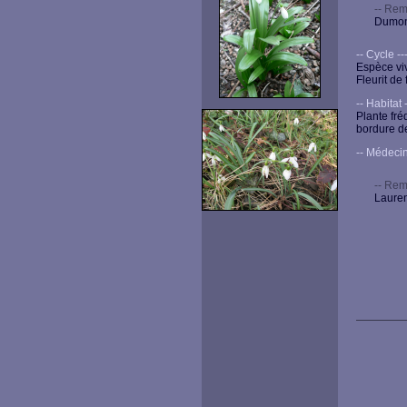
-- Rem
Dumont
-- Cycle ----
Espèce vi
Fleurit de
-- Habitat --
Plante fré
bordure de
-- Médecine -
-- Rem
Lauren