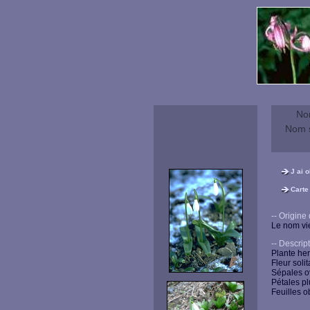
No
Nom s
J ai 
Carte
-- Origine du
Le nom vie
-- Descriptio
Plante he
Fleur soli
Sépales o
Pétales pl
Feuilles o