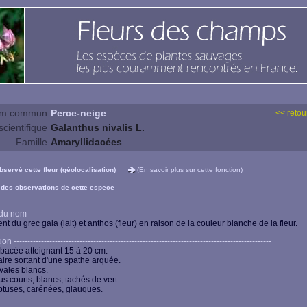
m commun
Perce-neige
<< retour
cientifique
Galanthus nivalis L.
Famille
Amaryllidacées
observé cette fleur (géolocalisation)
(En savoir plus sur cette fonction)
 des observations de cette espece
 nom -----------------------------------------------------------------------------------------
nt du grec gala (lait) et anthos (fleur) en raison de la couleur blanche de la fleur.
n ----------------------------------------------------------------------------------------------
rbacée atteignant 15 à 20 cm.
taire sortant d'une spathe arquée.
vales blancs.
us courts, blancs, tachés de vert.
btuses, carénées, glauques.