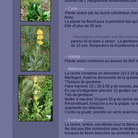
Graines de 1 milligramme disséminées par l
-- Cycle -------------------------------------------------
Plante vivace par sa racine cylindrique ch
bras).
La plante ne fleurit pour la première fois qu
Elle vit plus de 50 ans.
-- Remarques envoyées par des internau
panizzi lili et alain à vence : La gentian
de 10 ans. Respectons là et prélevons-la
-- Habitat -----------------------------------------------
Plante assez commune au-dessus de 800 m e
-- Médecine --------------------------------------------
La racine s'emploie en décoction (10 à 15 g p
fébrifuges. Avant la découverte de la quinine
*Teinture de gentiane :
Faire macérer 15 j, 30 à 50 g de racines, dans 
En cas d'indigestion prendre 10 gouttes su
*Vin de gentiane :
Mettre à macérer 10 jours 30 g de racine sè
Reconstituant, lorsqu'on a eu la grippe, ou 
augmente les défenses.
Contre la goutte, prendre un verre avant les
-- Culinaire --------------------------------------------
La racine, amère, est utilisée pour la fabrica
Ne doit pas être confondue avec le vérâtre qu
bouquet de fleurs blanches au sommet de la