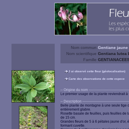
Nom commun
Gentiane jaune
Nom scientifique
Gentiana lutea 
Famille
GENTIANACEE
J ai observé cette fleur (géolocalisation)
Carte des observations de cette espece
-- Origine du nom --------------------------------------
Le premier usage de la plante reviendrait à Gen
-- Description ------------------------------------------
Belle plante de montagne à une seule tige de
entièrement glabre.
Rosette basale de feuilles, puis feuilles d
de 15 cm.
Grandes fleurs de 5 à 6 pétales jaune d'or, é
formant cuvette.