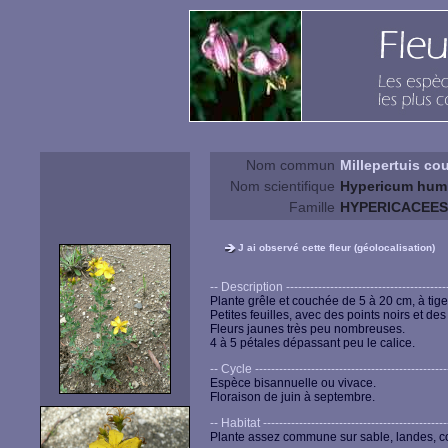
Nom commun
Millepertuis co
Nom scientifique
Hypericum hum
Famille
HYPERICACEES
J ai observé cette fleur (géolocalisation)
-- Description ------------------------------------------
Plante grêle et couchée de 5 à 20 cm, à tige
Petites feuilles, avec des points noirs et de
Fleurs jaunes très peu nombreuses.
4 à 5 pétales dépassant peu le calice.
-- Cycle -------------------------------------------------
Espèce bisannuelle ou vivace.
Floraison de juin à septembre.
-- Habitat -----------------------------------------------
Plante assez commune sur sable, landes, cot