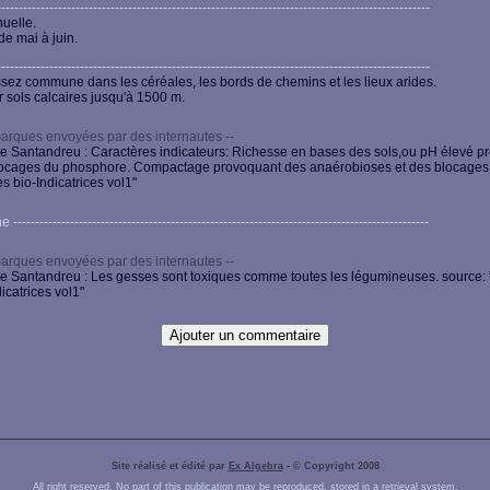
-------------------------------------------------------------------------------------------------
uelle.
de mai à juin.
-------------------------------------------------------------------------------------------------
sez commune dans les céréales, les bords de chemins et les lieux arides.
r sols calcaires jusqu'à 1500 m.
arques envoyées par des internautes --
 Santandreu : Caractères indicateurs: Richesse en bases des sols,ou pH élevé p
ocages du phosphore. Compactage provoquant des anaérobioses et des blocages.
es bio-Indicatrices vol1"
----------------------------------------------------------------------------------------------
arques envoyées par des internautes --
 Santandreu : Les gesses sont toxiques comme toutes les légumineuses. source: 
icatrices vol1"
Site réalisé et édité par
Ex Algebra
- © Copyright 2008
All right reserved. No part of this publication may be reproduced, stored in a retrieval system,