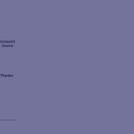
rovoquant
 Source:
"Plantes