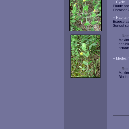
-- Cycle ----
Plante ann
Floraison 
-- Habitat --
Espèce as
Surtout su
-- Rem
Maxime
des bl
"Plant
-- Médecine -
-- Rem
Maxime
Bio Ind