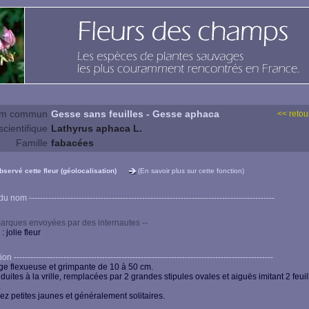
m commun
Gesse sans feuilles - Gesse aphaca
<< retour
cientifique
Lathyrus aphaca L.
Famille
fabacées
observé cette fleur (géolocalisation)
(En savoir plus sur cette fonction)
 nom -----------------------------------------------------------------------------------------
arques envoyées par des internautes --
 : jolie fleur
n ----------------------------------------------------------------------------------------------
ige flexueuse et grimpante de 10 à 50 cm.
éduites à la vrille, remplacées par 2 grandes stipules ovales et aiguës imitant 2 feuil
.
ez petites jaunes et généralement solitaires.