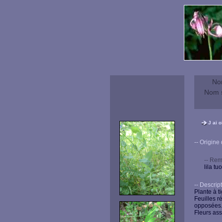
No
Nom s
J ai 
-- Origine du
-- Rem
lila tuo
-- Descriptio
Plante à t
Feuilles r
opposées
Fleurs ass