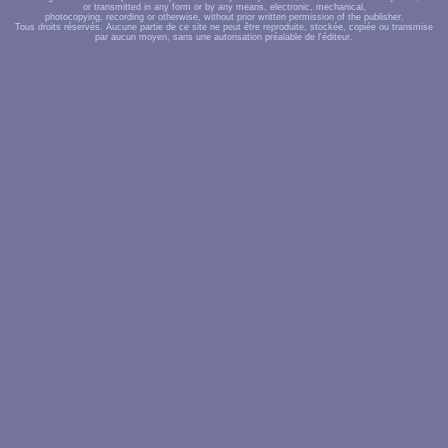
or transmitted in any form or by any means, electronic, mechanical,
photocopying, recording or otherwise, without prior written permission of the publisher.
Tous droits réservés. Aucune partie de ce site ne peut être reproduite, stockée, copiée ou transmise
par aucun moyen, sans une autorisation préalable de l'éditeur.