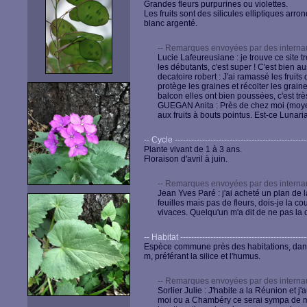
Grandes fleurs purpurines ou violettes.
Les fruits sont des silicules elliptiques arro
blanc argenté.
-- Remarques envoyées par des internau
Lucie Lafeureusiane : je trouve ce site 
les débutants, c'est super ! C'est bien aus
decatoire robert : J'ai ramassé les fruits
protège les graines et récolter les grain
balcon elles ont bien poussées, c'est trè
GUEGAN Anita : Près de chez moi (mo
aux fruits à bouts pointus. Est-ce Lunari
-- Cycle -------------------------------------------------
Plante vivant de 1 à 3 ans.
Floraison d'avril à juin.
-- Remarques envoyées par des internau
Jean Yves Paré : j'ai acheté un plan de
feuilles mais pas de fleurs, dois-je la
vivaces. Quelqu'un m'a dit de ne pas la 
-- Habitat -----------------------------------------------
Espèce commune près des habitations, dans 
m, préférant la silice et l'humus.
-- Remarques envoyées par des internau
Sorlier Julie : J'habite a la Réunion et j
moi ou a Chambéry ce serai sympa de me