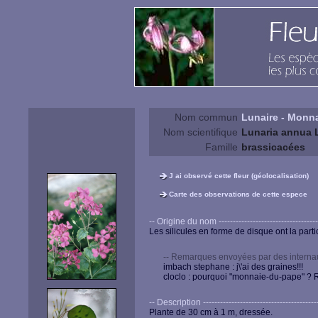
Nom commun
Lunaire - Monn
Nom scientifique
Lunaria annua 
Famille
brassicacées
J ai observé cette fleur (géolocalisation)
Carte des observations de cette espece
-- Origine du nom --------------------------------------
Les silicules en forme de disque ont la partic
-- Remarques envoyées par des internau
imbach stephane : j\'ai des graines!!!
cloclo : pourquoi "monnaie-du-pape" ? R
-- Description ------------------------------------------
Plante de 30 cm à 1 m, dressée.