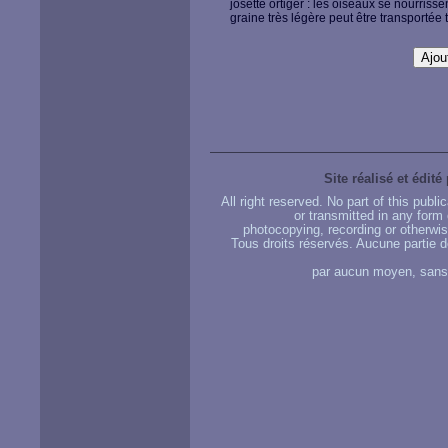
josette ortiger : les oiseaux se nourrissen
graine très légère peut être transportée t
Site réalisé et édité
All right reserved. No part of this publ
or transmitted in any form
photocopying, recording or otherwise
Tous droits réservés. Aucune partie d
par aucun moyen, sans u