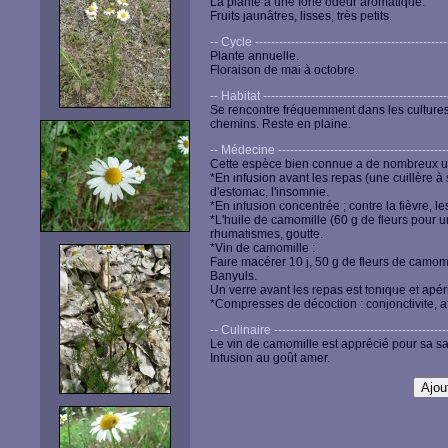
La plante a une forte odeur aromatique.
Fruits jaunâtres, lisses, très petits.
-- Cycle -------------------------------------------------
Plante annuelle.
Floraison de mai à octobre.
-- Habitat -----------------------------------------------
Se rencontre fréquemment dans les cultures
chemins. Reste en plaine.
-- Médecine --------------------------------------------
Cette espèce bien connue a de nombreux u
*En infusion avant les repas (une cuillère à
d'estomac, l'insomnie.
*En infusion concentrée ; contre la fièvre, l
*L'huile de camomille (60 g de fleurs pour un
rhumatismes, goutte.
*Vin de camomille :
Faire macérer 10 j, 50 g de fleurs de camom
Banyuls.
Un verre avant les repas est tonique et apérit
*Compresses de décoction : conjonctivite, af
-- Culinaire --------------------------------------------
Le vin de camomille est apprécié pour sa sa
Infusion au goût amer.