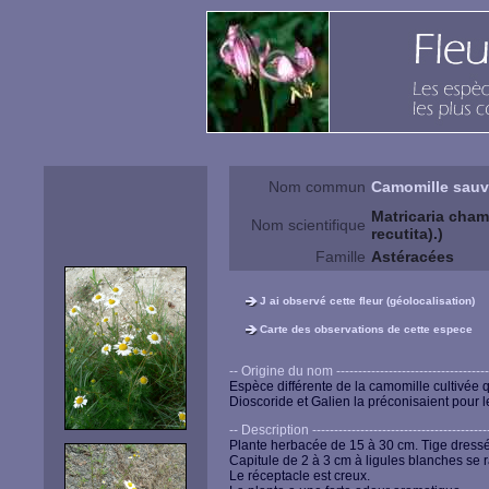
Nom commun
Camomille sauv
Matricaria cham
Nom scientifique
recutita).)
Famille
Astéracées
J ai observé cette fleur (géolocalisation)
Carte des observations de cette espece
-- Origine du nom --------------------------------------
Espèce différente de la camomille cultivée 
Dioscoride et Galien la préconisaient pour 
-- Description ------------------------------------------
Plante herbacée de 15 à 30 cm. Tige dressée
Capitule de 2 à 3 cm à ligules blanches se rab
Le réceptacle est creux.