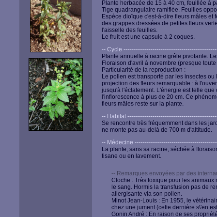
Plante herbacée de 15 à 40 cm, feuillée à pa
Tige quadrangulaire ramifiée. Feuilles opp
Espèce dioïque c'est-à-dire fleurs mâles et 
des grappes dressées de petites fleurs verte
l'aisselle des feuilles.
Le fruit est une capsule à 2 coques.
-- Cycle -------------------------------------------------
Plante annuelle à racine grêle pivotante. Le
Floraison d'avril à novembre (presque toute 
Particularité de la reproduction :
Le pollen est transporté par les insectes o
projection des fleurs remarquable : à l'ouve
jusqu'à l'éclatement. L'énergie est telle q
l'inflorescence à plus de 20 cm. Ce phénomè
fleurs mâles reste sur la plante.
-- Habitat -----------------------------------------------
Se rencontre très fréquemment dans les jar
ne monte pas au-delà de 700 m d'altitude.
-- Médecine --------------------------------------------
La plante, sans sa racine, séchée à floraison
tisane ou en lavement.
-- Remarques envoyées par des internau
Cloche : Très toxique pour les animaux ma
le sang. Hormis la transfusion pas de 
allergisante via son pollen.
Minot Jean-Louis : En 1955, le vétérina
chez une jument (cette dernière s\'en es
Gonin André : En raison de ses propriété