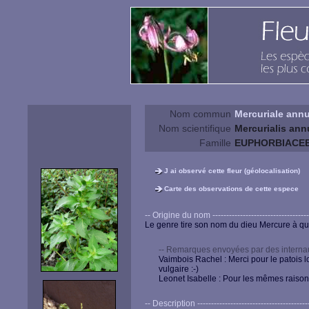
Nom commun
Mercuriale annu
Nom scientifique
Mercurialis ann
Famille
EUPHORBIACE
J ai observé cette fleur (géolocalisation)
Carte des observations de cette espece
-- Origine du nom --------------------------------------
Le genre tire son nom du dieu Mercure à qui
-- Remarques envoyées par des internau
Vaimbois Rachel : Merci pour le patois lo
vulgaire :-)
Leonet Isabelle : Pour les mêmes raisons,
-- Description ------------------------------------------