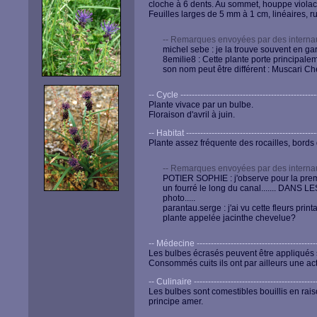
cloche à 6 dents. Au sommet, houppe violacé
Feuilles larges de 5 mm à 1 cm, linéaires, r
-- Remarques envoyées par des internau
michel sebe : je la trouve souvent en ga
8emilie8 : Cette plante porte principale
son nom peut être différent : Muscari Ch
-- Cycle -------------------------------------------------
Plante vivace par un bulbe.
Floraison d'avril à juin.
-- Habitat -----------------------------------------------
Plante assez fréquente des rocailles, bord
-- Remarques envoyées par des internau
POTIER SOPHIE : j'observe pour la premi
un fourré le long du canal....... DANS L
photo.....
parantau.serge : j'ai vu cette fleurs prin
plante appelée jacinthe chevelue?
-- Médecine --------------------------------------------
Les bulbes écrasés peuvent être appliqués 
Consommés cuits ils ont par ailleurs une act
-- Culinaire --------------------------------------------
Les bulbes sont comestibles bouillis en rais
principe amer.