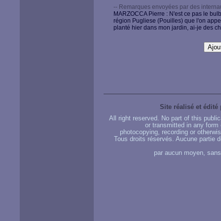
-- Remarques envoyées par des internau
MARZOCCA Pierre : N'est ce pas le bulbe 
région Pugliese (Pouilles) que l'on appe
planté hier dans mon jardin, ai-je des ch
Site réalisé et édité
All right reserved. No part of this publ
or transmitted in any form
photocopying, recording or otherwise
Tous droits réservés. Aucune partie d
par aucun moyen, sans u