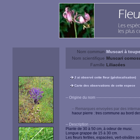
Nom commun
Muscari à toupe
Nom scientifique
Muscari comosu
Famille
Liliacées
J ai observé cette fleur (géolocalisation)
Carte des observations de cette espece
-- Origine du nom --------------------------------------
-- Remarques envoyées par des internau
haour pierre : tres commune au bord des
-- Description ------------------------------------------
Plante de 30 à 50 cm, à odeur de musc.
Longue grappe de 15 à 30 cm.
Les fleurs fertiles, espacées, vert-olivâtr