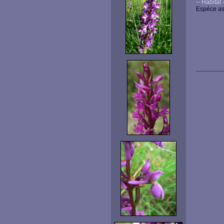
-- Habitat --
Espéce as