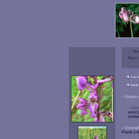
No
Nom s
J ai 
Carte
-- Origine du
-- Rem
sernit
orchid
-- Descriptio
Plante à f