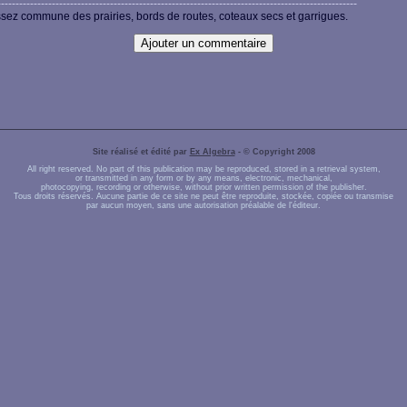
-------------------------------------------------------------------------------------------------
sez commune des prairies, bords de routes, coteaux secs et garrigues.
Site réalisé et édité par
Ex Algebra
- © Copyright 2008
All right reserved. No part of this publication may be reproduced, stored in a retrieval system,
or transmitted in any form or by any means, electronic, mechanical,
photocopying, recording or otherwise, without prior written permission of the publisher.
Tous droits réservés. Aucune partie de ce site ne peut être reproduite, stockée, copiée ou transmise
par aucun moyen, sans une autorisation préalable de l'éditeur.