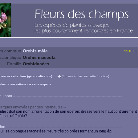
m commun
Orchis mâle
<< retour
cientifique
Orchis mascula
Famille
Orchidacées
observé cette fleur (géolocalisation)
(En savoir plus sur cette fonction)
 des observations de cette espece
 nom -----------------------------------------------------------------------------------------
arques envoyées par des internautes --
 julie : doit son nom à l'orientation de son éperon: dressé vers le haut contrairement
ées, d'où "mâle"!
n ----------------------------------------------------------------------------------------------
euilles oblongues tachetées, fleurs très colorées formant un long épi.