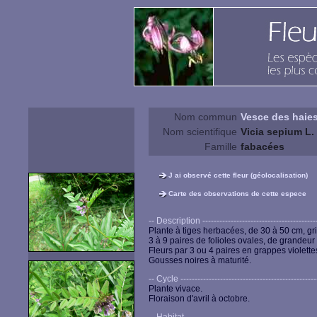
Nom commun
Vesce des haie
Nom scientifique
Vicia sepium L.
Famille
fabacées
J ai observé cette fleur (géolocalisation)
Carte des observations de cette espece
-- Description ------------------------------------------
Plante à tiges herbacées, de 30 à 50 cm, g
3 à 9 paires de folioles ovales, de grandeur 
Fleurs par 3 ou 4 paires en grappes violettes 
Gousses noires à maturité.
-- Cycle -------------------------------------------------
Plante vivace.
Floraison d'avril à octobre.