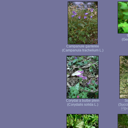
(Ge
Campanule gantelée
(Campanula trachelium L.)
Corydal à bulbe plein
Sc
(Corydalis solida L.)
(Succ
(=S