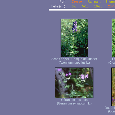
Port
Dressé
Rampant
Interm
Taille (cm)
0-5
5-10
10-20
20-4
Aconit napel - Casque de Jupiter
La
(Aconitum napellus L.)
(Cice
Géranium des bois
(Geranium sylvaticum L.)
Dauphin
(Con