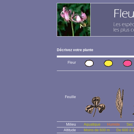
Décrivez votre plante
Fleur
Feuille
Milieu
Aquatique
Humide
Sec
Altitude
Moins de 600 m
De 600 à 