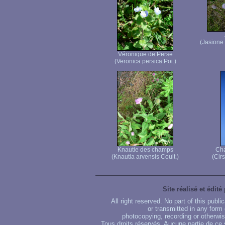
(Jasione
Véronique de Perse
(Veronica persica Poi.)
Knautie des champs
Cha
(Knautia arvensis Coult.)
(Cir
Site réalisé et édité
All right reserved. No part of this publ
or transmitted in any form
photocopying, recording or otherwise
Tous droits réservés. Aucune partie de ce 