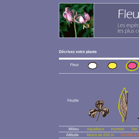
Décrivez votre plante
Fleur
Feuille
Milieu
Aquatique
Humide
Sec
Altitude
Moins de 600 m
De 600 à 