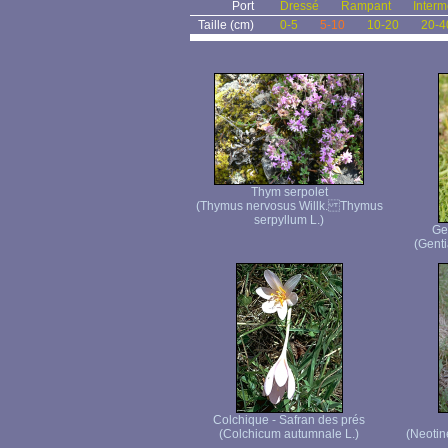
Port
Dressé
Rampant
Interm
Taille (cm)
0-5
5-10
10-20
20-4
Thym serpolet
(Thymus nervosus Willk. Thymus
serpyllum L.)
Ge
(Genti
Colchique - Safran des prés
(Colchicum autumnale L.)
(Neotin