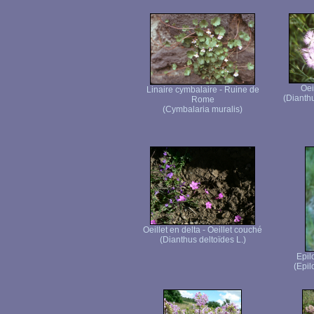
Oei
Linaire cymbalaire - Ruine de
(Dianth
Rome
(Cymbalaria muralis)
Oeillet en delta - Oeillet couché
(Dianthus deltoïdes L.)
Epil
(Epi