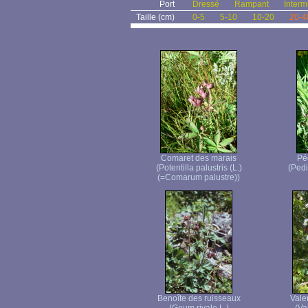
Port
Dressé
Rampant
Interm
Taille (cm)
0-5
5-10
10-20
20-4
Comaret des marais
Péd
(Potentilla palustris (L.)
(Pedic
(=Comarum palustre))
Benoîte des ruisseaux
Valer