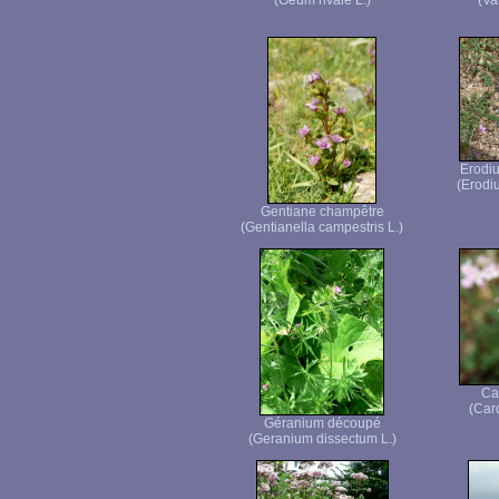
(Geum rivale L.)
(Va
Erodiu
(Erodiu
Gentiane champêtre
(Gentianella campestris L.)
Ca
(Car
Géranium découpé
(Geranium dissectum L.)