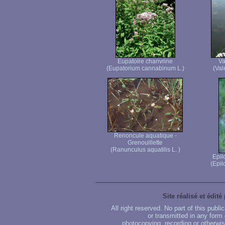
Eupatoire chanvrine
Va
(Eupatorium cannabinum L.)
(Vale
Renoncule aquatique -
Grenouillette
(Ranunculus aquatilis L. )
Epil
(Epi
Site réalisé et édité
All right reserved. No part of this publ
or transmitted in any form
photocopying, recording or otherwise