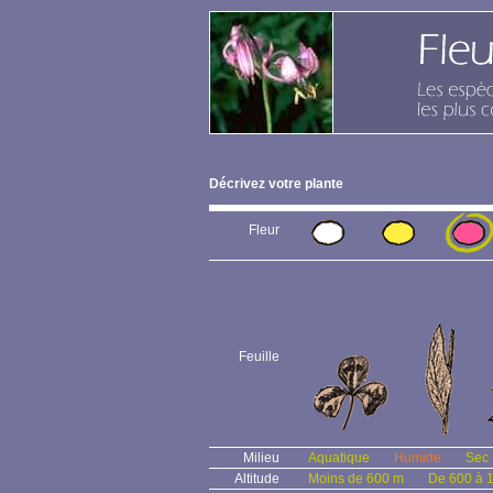
Décrivez votre plante
Fleur
Feuille
Milieu
Aquatique
Humide
Sec
Altitude
Moins de 600 m
De 600 à 