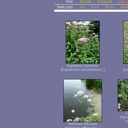
Port
Dressé
Rampant
Interm
Taille (cm)
0-5
5-10
10-20
20-4
Eupatoire chanvrine
(Eupatorium cannabinum L.)
(Ly
C
(Secu
(=
Valériane officinale