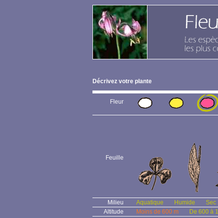
Décrivez votre plante
Fleur
Feuille
Milieu
Aquatique
Humide
Sec
Altitude
Moins de 600 m
De 600 à 