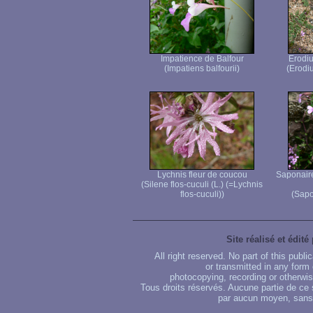
Impatience de Balfour
Erodiu
(Impatiens balfourii)
(Erodiu
Lychnis fleur de coucou
Saponaire
(Silene flos-cuculi (L.) (=Lychnis
flos-cuculi))
(Sapo
Site réalisé et édité
All right reserved. No part of this publ
or transmitted in any form
photocopying, recording or otherwise
Tous droits réservés. Aucune partie de ce 
par aucun moyen, sans u