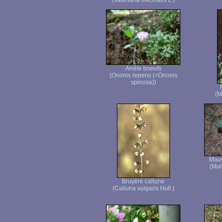
(Valeriana officinalis L.)
Arrête boeufs
(Ononis repens (=Ononis
spinosa))
(M
Mauv
(Mal
Bruyère callune
(Calluna vulgaris Hull.)