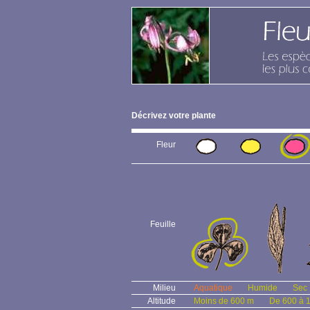
Décrivez votre plante
Fleur
Feuille
Milieu
Aquatique
Humide
Sec
Altitude
Moins de 600 m
De 600 à 