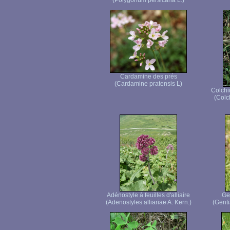
(Polygonum persicaria L.)
Cardamine des prés
(Cardamine pratensis L)
Colchi
(Colc
Adénostyle à feuilles d'alliaire
Ge
(Adenostyles alliariae A. Kern.)
(Genti