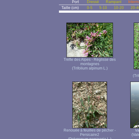
Port
Dressé
Rampant
Interm
Taille (cm)
0-5
5-10
10-20
20-4
Trèfle des Alpes - Réglisse des
montagnes
(Trifolium alpinum L.)
(Tr
Renouée à feuilles de pêcher -
Va
Persicaire2
(Vale