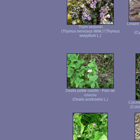
Linaire
Thym serpolet
(Thymus nervosus Willk. Thymus
(Cy
serpyllum L.)
Oxalis petite oseille - Pain de
coucou
(Oxalis acetosella L.)
Colchi
(Colc