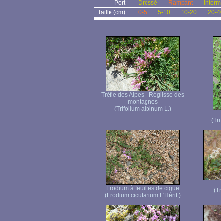
Port
Dressé
Rampant
Interm
Taille (cm)
0-5
5-10
10-20
20-4
Trèfle des Alpes - Réglisse des
montagnes
(Trifolium alpinum L.)
(Tr
Erodium à feuilles de ciguë
(T
(Erodium cicutarium L'Hérit.)