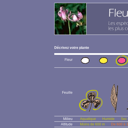
Décrivez votre plante
Fleur
Feuille
Milieu
Aquatique
Humide
Sec
Altitude
Moins de 600 m
De 600 à 