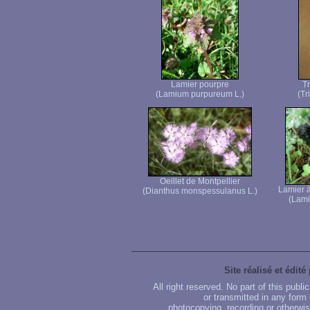
Lamier pourpre
T
(Lamium purpureum L.)
(Tr
Oeillet de Montpellier
Lamier à
(Dianthus monspessulanus L.)
(Lami
Site réalisé et édité
All right reserved. No part of this publ
or transmitted in any form
photocopying, recording or otherwise