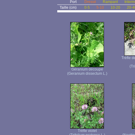
Port
Dressé
Rampant
Interm
Taille (cm)
0-5
5-10
10-20
20-4
Trèfle d
(Tr
Géranium découpé
(Geranium dissectum L.)
Trèfle violet