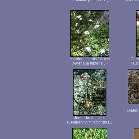
(Trifolium pratense L.)
(Neotin
Valeriane à trois folioles
Germ
(Valeriana tripteris L.)
(Teuc
(Anten
Joubarbe des toits
(Sempervivum tectorum L.)