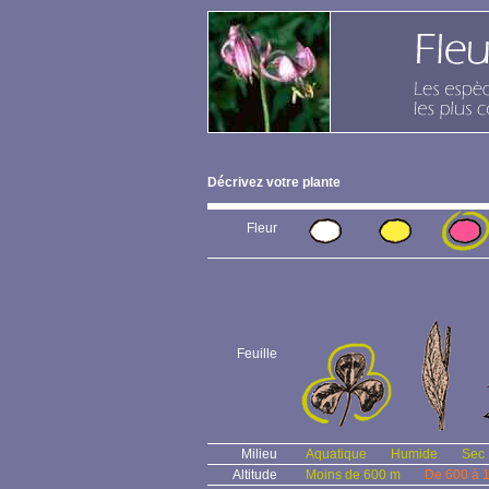
Décrivez votre plante
Fleur
Feuille
Milieu
Aquatique
Humide
Sec
Altitude
Moins de 600 m
De 600 à 