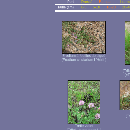
Port
Dressé
Rampant
Interm
Taille (cm)
0-5
5-10
10-20
20-4
Erodium à feuilles de ciguë
(Erodium cicutarium L'Hérit.)
(Tri
(=T
(T
Trèfle violet