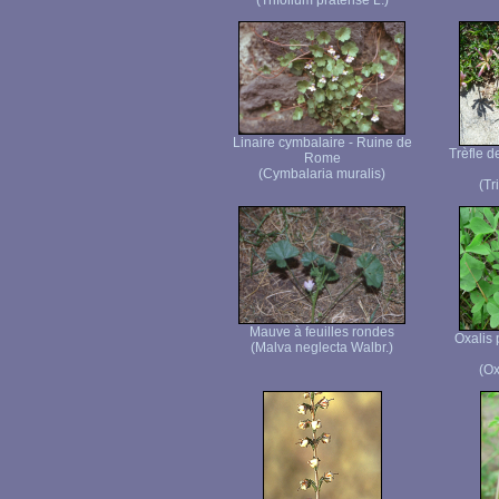
(Trifolium pratense L.)
Linaire cymbalaire - Ruine de
Trèfle d
Rome
(Cymbalaria muralis)
(Tr
Mauve à feuilles rondes
Oxalis 
(Malva neglecta Walbr.)
(Ox