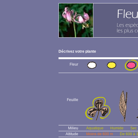
Décrivez votre plante
Fleur
Feuille
Milieu
Aquatique
Humide
Sec
Altitude
Moins de 600 m
De 600 à 