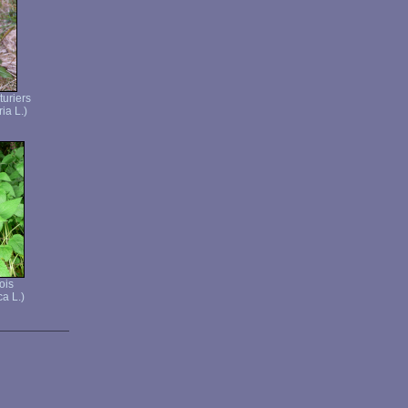
turiers
ria L.)
ois
ca L.)