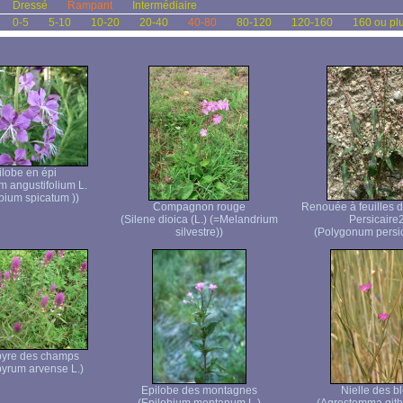
Dressé
Rampant
Intermédiaire
0-5
5-10
10-20
20-40
40-80
80-120
120-160
160 ou pl
ilobe en épi
m angustifolium L.
bium spicatum ))
Compagnon rouge
Renouée à feuilles d
(Silene dioica (L.) (=Melandrium
Persicaire
silvestre))
(Polygonum persic
yre des champs
yrum arvense L.)
Epilobe des montagnes
Nielle des b