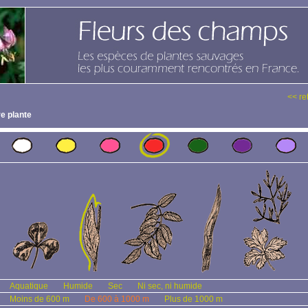
<< re
e plante
Aquatique
Humide
Sec
Ni sec, ni humide
Moins de 600 m
De 600 à 1000 m
Plus de 1000 m