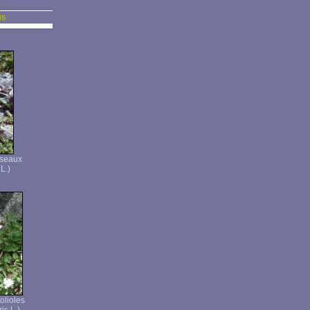
us
sseaux
L.)
folioles