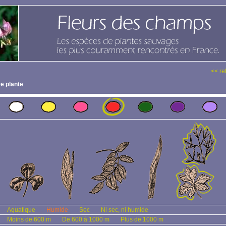
<< re
e plante
Aquatique
Humide
Sec
Ni sec, ni humide
Moins de 600 m
De 600 à 1000 m
Plus de 1000 m