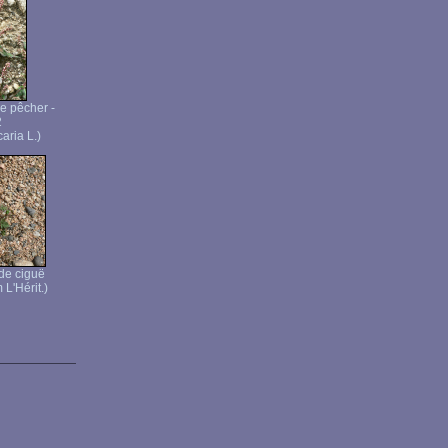
e pêcher -
2
aria L.)
 de ciguë
 L'Hérit.)