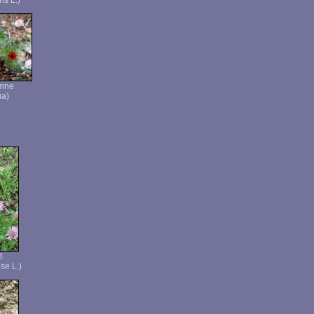
is L.)
omne
ua)
t
se L.)