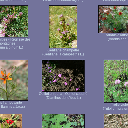
ium montanum L.)
(Teucrium chamaedrys L.)
(Valeriana tripter
Adonis d'aut
(Adonis ann
Alpes - Réglisse des
ontagnes
lium alpinum L.)
Gentiane champêtre
(Gentianella campestris L.)
Oeillet en delta - Oeillet couché
(Dianthus deltoïdes L.)
s flamboyante
Trèfle viole
 flammea Jacq.)
(Trifolium praten