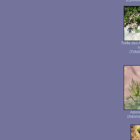
(Epilob
Trèfle des 
m
(Trifo
Adoni
(Adonis