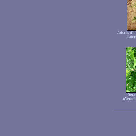
Adonis d'é
(Adoni
Géra
(Gerani