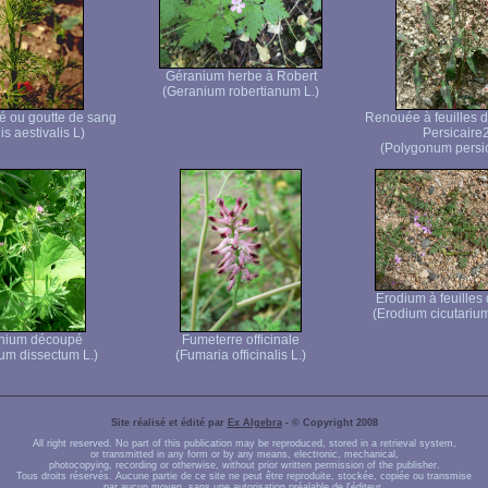
Géranium herbe à Robert
(Geranium robertianum L.)
té ou goutte de sang
Renouée à feuilles d
s aestivalis L)
Persicaire
(Polygonum persic
Erodium à feuilles
(Erodium cicutarium
nium découpé
Fumeterre officinale
um dissectum L.)
(Fumaria officinalis L.)
Site réalisé et édité par
Ex Algebra
- © Copyright 2008
All right reserved. No part of this publication may be reproduced, stored in a retrieval system,
or transmitted in any form or by any means, electronic, mechanical,
photocopying, recording or otherwise, without prior written permission of the publisher.
Tous droits réservés. Aucune partie de ce site ne peut être reproduite, stockée, copiée ou transmise
par aucun moyen, sans une autorisation préalable de l'éditeur.