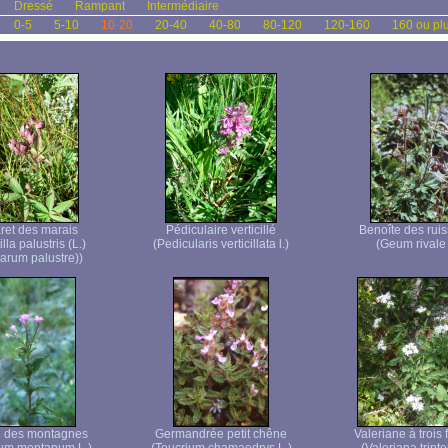
Dressé
Rampant
Intermédiaire
0-5
5-10
10-20
20-40
40-80
80-120
120-160
160 ou pl
et des marais
Pédiculaire verticillé
Benoîte des rui
lla palustris (L.)
(Pedicularis verticillata l.)
(Geum rivale 
rum palustre))
e des montagnes
Germandrée petit chêne
Valeriane à trois 