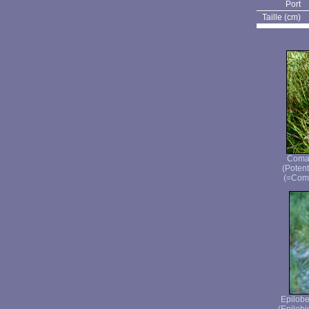
Port
Taille (cm)
Comar
(Potenti
(=Coma
Epilob