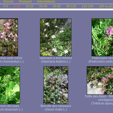
Dressé
Rampant
Intermédiaire
0-5
5-10
10-20
20-40
40-80
80-120
120-160
160 ou pl
rée petit chêne
Valeriane à trois folioles
Pédiculaire vert
m chamaedrys L.)
(Valeriana tripteris L.)
(Pedicularis vertici
Trèfle des Alpes - R
montagne
(Trifolium alpin
nium découpé
Benoîte des ruisseaux
um dissectum L.)
(Geum rivale L.)