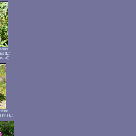
arais
is (L.)
stre))
pêtre
stris L.)