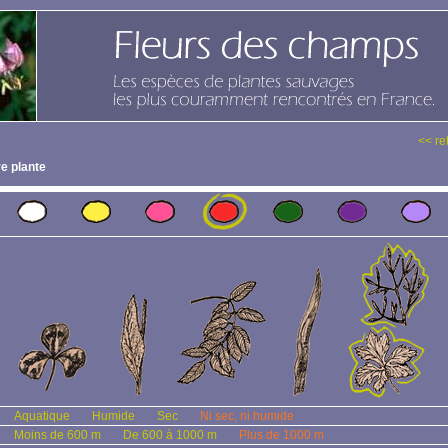
<< re
e plante
Aquatique
Humide
Sec
Ni sec, ni humide
Moins de 600 m
De 600 à 1000 m
Plus de 1000 m