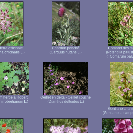
erre officinale
Chardon penché
Comaret des m
a officinalis L.)
(Carduus nutans L.)
(Potentilla palustr
(=Comarum palu
m herbe à Robert
Oeillet en delta - Oeillet couché
m robertianum L.)
(Dianthus deltoïdes L.)
Gentiane cham
(Gentianella campe