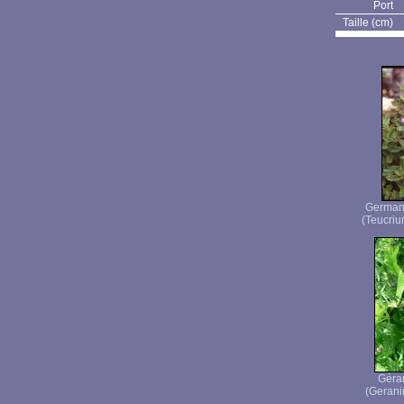
Port
Taille (cm)
Germand
(Teucriu
Géra
(Gerani