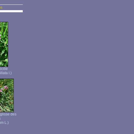
us
icillé
llata l.)
églisse des
s
um L.)