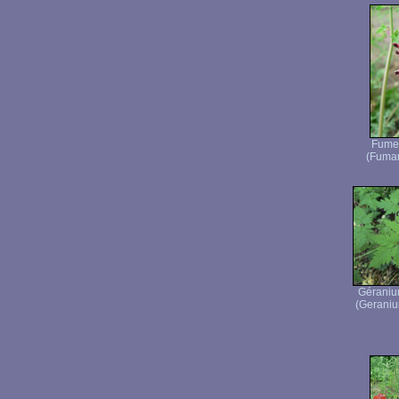
Fumet
(Fumari
Géraniu
(Geraniu