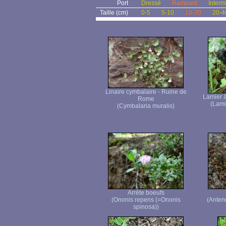
Port
Dressé
Rampant
Interm
Taille (cm)
0-5
5-10
10-20
20-4
Linaire cymbalaire - Ruine de
Lamier à
Rome
(Lami
(Cymbalaria muralis)
Arrête boeufs
(Ononis repens (=Ononis
(Anten
spinosa))