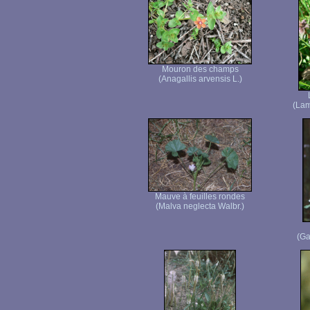
Mouron des champs
(Anagallis arvensis L.)
(Lam
Mauve à feuilles rondes
(Malva neglecta Walbr.)
(Ga