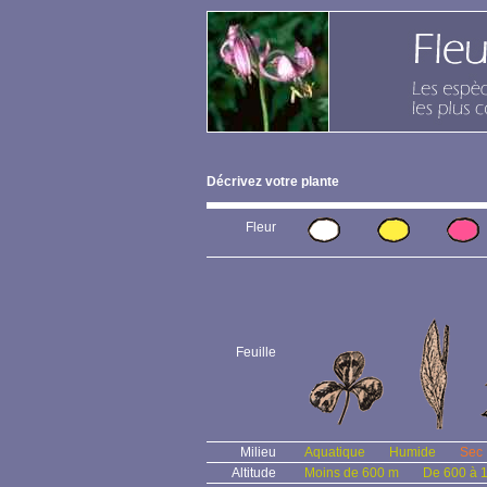
Décrivez votre plante
Fleur
Feuille
Milieu
Aquatique
Humide
Sec
Altitude
Moins de 600 m
De 600 à 