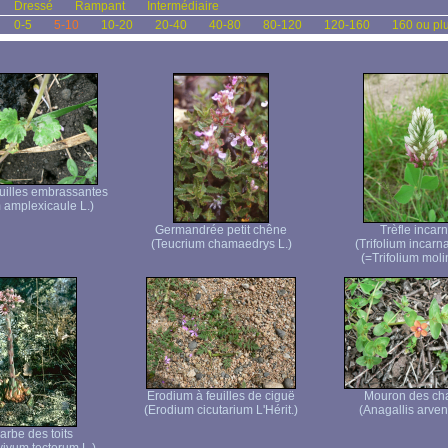
Dressé
Rampant
Intermédiaire
0-5
5-10
10-20
20-40
40-80
80-120
120-160
160 ou pl
euilles embrassantes
amplexicaule L.)
Germandrée petit chêne
Trèfle incarn
(Teucrium chamaedrys L.)
(Trifolium incarn
(=Trifolium molin
Erodium à feuilles de ciguë
Mouron des c
(Erodium cicutarium L'Hérit.)
(Anagallis arvens
arbe des toits