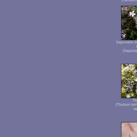
(Semperv
Saponaire de
(Saponar
Th
(Thymus ner
se