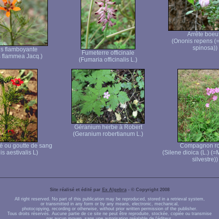
Arrête boeu
(Ononis repens (
spinosa))
s flamboyante
Fumeterre officinale
 flammea Jacq.)
(Fumaria officinalis L.)
Géranium herbe à Robert
(Geranium robertianum L.)
té ou goutte de sang
Compagnon r
s aestivalis L)
(Silene dioica (L.) (
silvestre))
Site réalisé et édité par
Ex Algebra
- © Copyright 2008
All right reserved. No part of this publication may be reproduced, stored in a retrieval system,
or transmitted in any form or by any means, electronic, mechanical,
photocopying, recording or otherwise, without prior written permission of the publisher.
Tous droits réservés. Aucune partie de ce site ne peut être reproduite, stockée, copiée ou transmise
par aucun moyen, sans une autorisation préalable de l'éditeur.