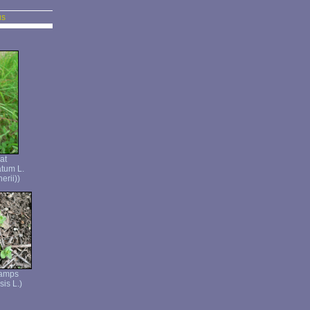
us
at
atum L.
erii))
hamps
is L.)