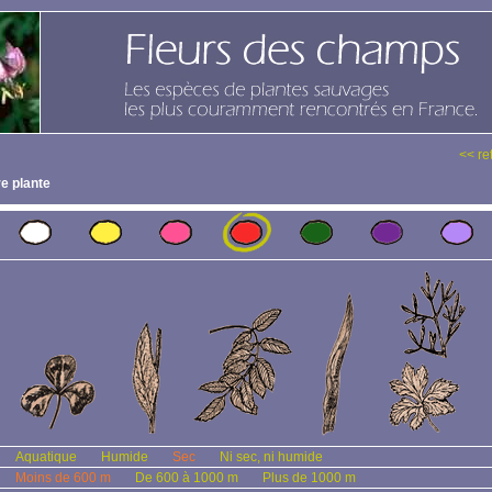
<< re
e plante
Aquatique
Humide
Sec
Ni sec, ni humide
Moins de 600 m
De 600 à 1000 m
Plus de 1000 m