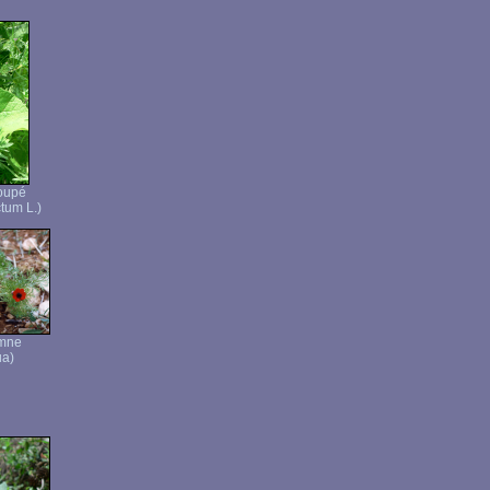
oupé
tum L.)
omne
ua)