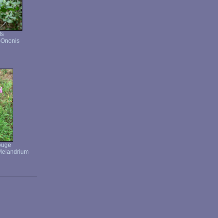
fs
=Ononis
ouge
=Melandrium