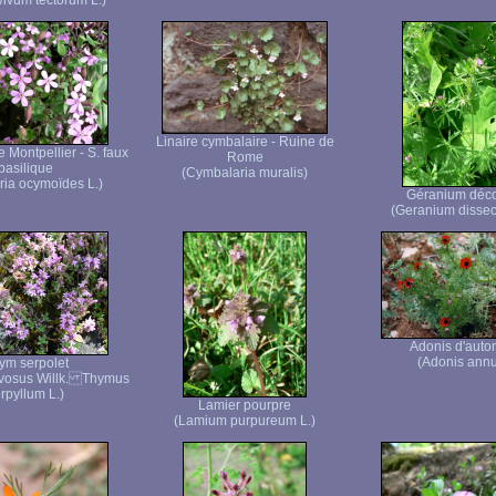
ivum tectorum L.)
Linaire cymbalaire - Ruine de
 Montpellier - S. faux
Rome
basilique
(Cymbalaria muralis)
ia ocymoïdes L.)
Géranium déc
(Geranium dissec
Adonis d'aut
(Adonis ann
ym serpolet
vosus Willk. Thymus
rpyllum L.)
Lamier pourpre
(Lamium purpureum L.)