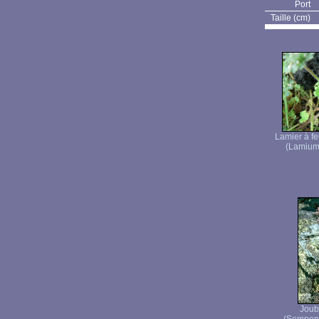
Port
Taille (cm)
Lamier à f
(Lamium 
Joub