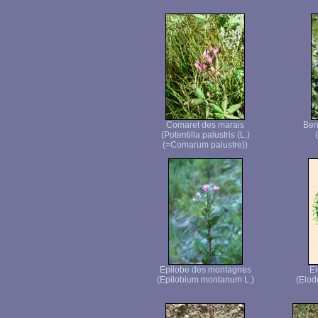
Comaret des marais
Ben
(Potentilla palustris (L.)
(=Comarum palustre))
Epilobe des montagnes
E
(Epilobium montanum L.)
(Elod