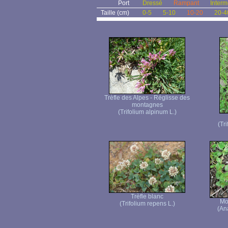
Port
Dressé
Rampant
Interm
Taille (cm)
0-5
5-10
10-20
20-4
Trèfle des Alpes - Réglisse des
montagnes
(Trifolium alpinum L.)
(Tr
Trèfle blanc
Mo
(Trifolium repens L.)
(Ana