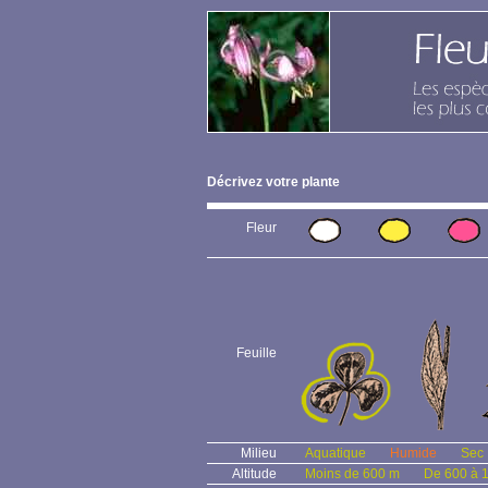
Décrivez votre plante
Fleur
Feuille
Milieu
Aquatique
Humide
Sec
Altitude
Moins de 600 m
De 600 à 