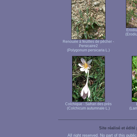
Erodiu
(Erodiu
Renouée à feuilles de pêcher -
Persicaire2
(Polygonum persicaria L.)
Colchique - Safran des prés
(Colchicum autumnale L.)
(Lam
Site réalisé et édité
All right reserved. No part of this publ