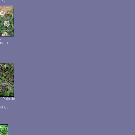
hk.)
c
s L.)
 - Pain de
la L.)