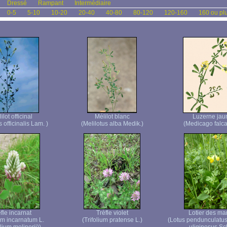
Dressé
Rampant
Intermédiaire
0-5
5-10
10-20
20-40
40-80
80-120
120-160
160 ou pl
ilot officinal
Mélilot blanc
Luzerne jau
s officinalis Lam. )
(Melilotus alba Medik.)
(Medicago falca
fle incarnat
Trèfle violet
Lotier des ma
ium incarnatum L.
(Trifolium pratense L.)
(Lotus pendunculatu