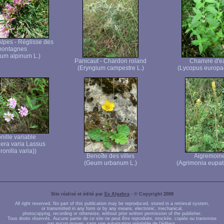
Alpes - Réglisse des
ontagnes
lium alpinum L.)
Panicaut - Chardon roland
Chanvre d'e
(Eryngium campestre L.)
(Lycopus europa
nille variable
gera varia Lassus
onilla varia))
Benoîte des villes
Aigremoin
(Geum urbanum L.)
(Agrimonia eupato
Site réalisé et édité par
Ex Algebra
- © Copyright 2008
All right reserved. No part of this publication may be reproduced, stored in a retrieval system,
or transmitted in any form or by any means, electronic, mechanical,
photocopying, recording or otherwise, without prior written permission of the publisher.
Tous droits réservés. Aucune partie de ce site ne peut être reproduite, stockée, copiée ou transmise
par aucun moyen, sans une autorisation préalable de l'éditeur.