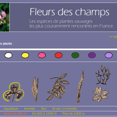
<< re
e plante
Aquatique
Humide
Sec
Ni sec, ni humide
Moins de 600 m
De 600 à 1000 m
Plus de 1000 m