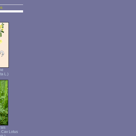
us
ne
ta L.)
rais
s Cav Lotus