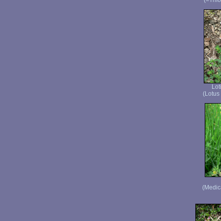
(=Trif
Lot
(Lotus 
(Medic