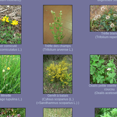
olium molinerii))
uliginosus Sc
Trèfle blan
(Trifolium repen
ier corniculé
Trèfle des champs
corniculatus L.)
(Trifolium arvense L.)
Oxalis petite oseille
coucou
(Oxalis acetosel
Minette
Genêt à balais
ago lupulina L.)
(Cytisus scoparius (L.)
(=Sarothamnus scoparius L.) )