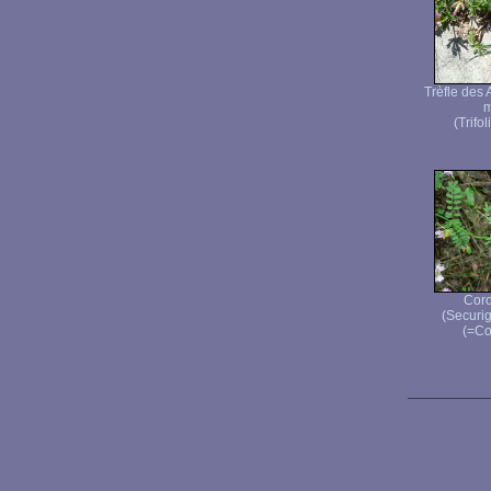
Trèfle des 
m
(Trifo
Coro
(Securi
(=Cor