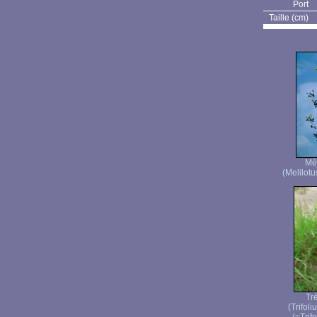
Port
Taille (cm)
Mél
(Melilotu
Trè
(Trifol