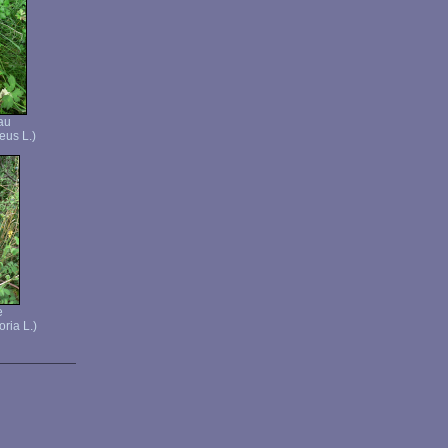
au
eus L.)
e
ria L.)