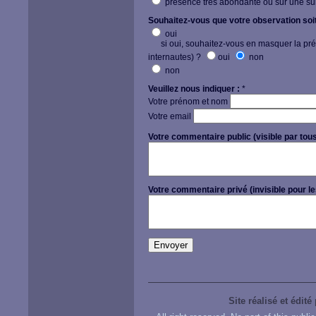
présence très abondante ou sur une su
Souhaitez-vous que votre observation soit 
oui
si oui, souhaitez-vous en masquer la précis
internautes) ?
oui
non
non
Veuillez nous indiquer :
*
Votre prénom et nom
Votre email
Votre commentaire public (visible par tous
Votre commentaire privé (invisible pour le
Site réalisé et édité