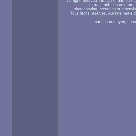
All right reserved. No part of this publ
or transmitted in any form
photocopying, recording or otherwise
Tous droits réservés. Aucune partie d
par aucun moyen, sans u