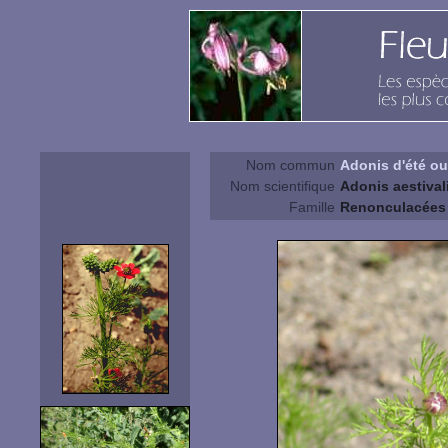
Nom commun
Adonis d'été ou
Nom scientifique
Adonis aestival
Famille
Renonculacées