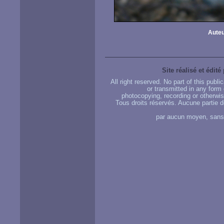
Auteu
Site réalisé et édité
All right reserved. No part of this publ
or transmitted in any form
photocopying, recording or otherwise
Tous droits réservés. Aucune partie d
par aucun moyen, sans u