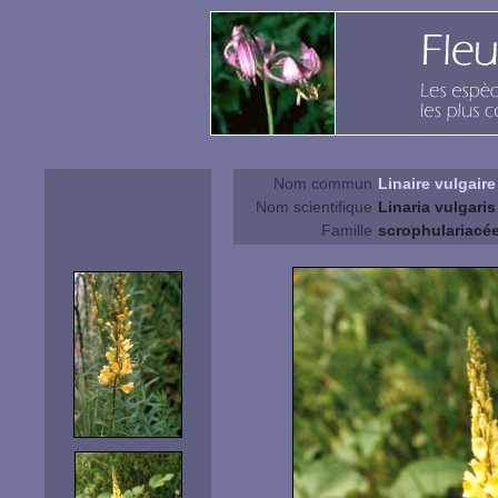
Nom commun
Linaire vulgaire
Nom scientifique
Linaria vulgaris 
Famille
scrophulariacé