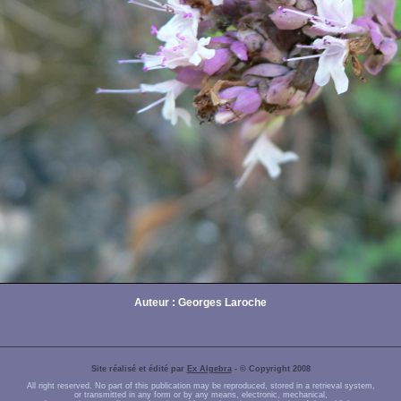
Auteur : Georges Laroche
Site réalisé et édité par
Ex Algebra
- © Copyright 2008
All right reserved. No part of this publication may be reproduced, stored in a retrieval system,
or transmitted in any form or by any means, electronic, mechanical,