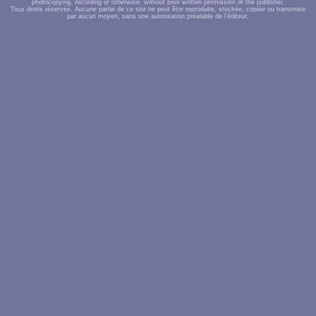
photocopying, recording or otherwise, without prior written permission of the publisher.
Tous droits réservés. Aucune partie de ce site ne peut être reproduite, stockée, copiée ou transmise
par aucun moyen, sans une autorisation préalable de l'éditeur.