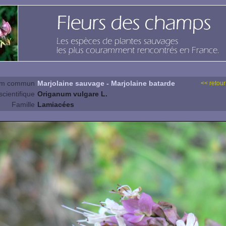
m commun
Marjolaine sauvage - Marjolaine batarde
<< retour
cientifique
Origanum vulgare L.
Famille
Lamiacées