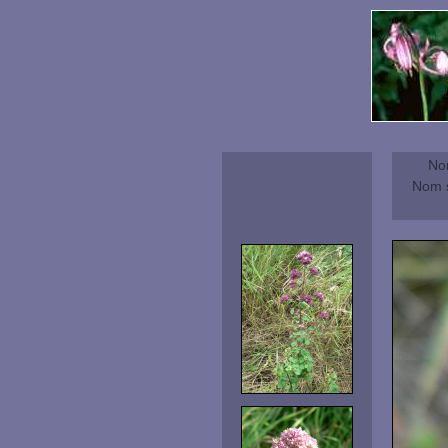
No
Nom s