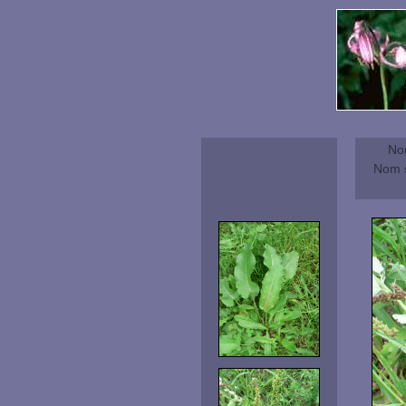
No
Nom s