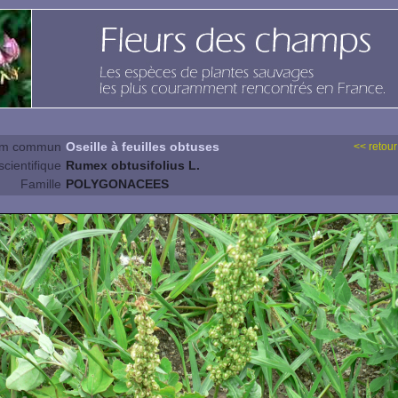
m commun
Oseille à feuilles obtuses
<< retour
cientifique
Rumex obtusifolius L.
Famille
POLYGONACEES