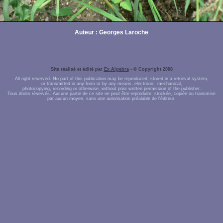
Auteur : Georges Laroche
Site réalisé et édité par
Ex Algebra
- © Copyright 2008
All right reserved. No part of this publication may be reproduced, stored in a retrieval system,
or transmitted in any form or by any means, electronic, mechanical,
photocopying, recording or otherwise, without prior written permission of the publisher.
Tous droits réservés. Aucune partie de ce site ne peut être reproduite, stockée, copiée ou transmise
par aucun moyen, sans une autorisation préalable de l'éditeur.