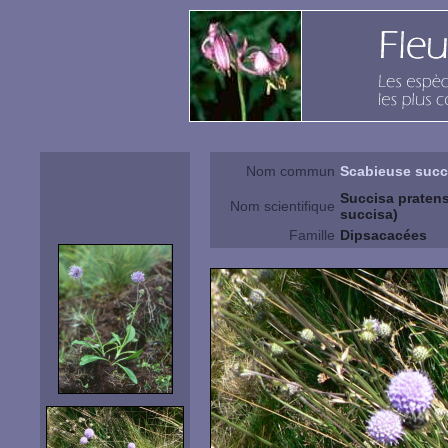
Nom commun
Scabieuse succ
Succisa prate
Nom scientifique
succisa)
Famille
Dipsacacées