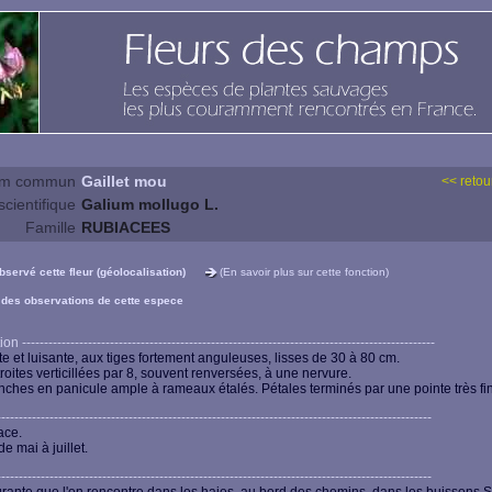
m commun
Gaillet mou
<< retour
cientifique
Galium mollugo L.
Famille
RUBIACEES
observé cette fleur (géolocalisation)
(En savoir plus sur cette fonction)
 des observations de cette espece
n ----------------------------------------------------------------------------------------------
te et luisante, aux tiges fortement anguleuses, lisses de 30 à 80 cm.
troites verticillées par 8, souvent renversées, à une nervure.
nches en panicule ample à rameaux étalés. Pétales terminés par une pointe très fi
-------------------------------------------------------------------------------------------------
ace.
e mai à juillet.
-------------------------------------------------------------------------------------------------