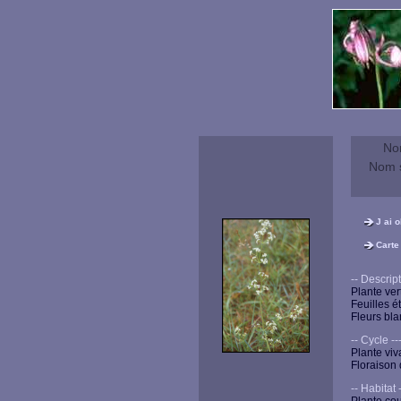
No
Nom s
J ai 
Carte
-- Descriptio
Plante ver
Feuilles é
Fleurs bla
-- Cycle ----
Plante viv
Floraison d
-- Habitat --