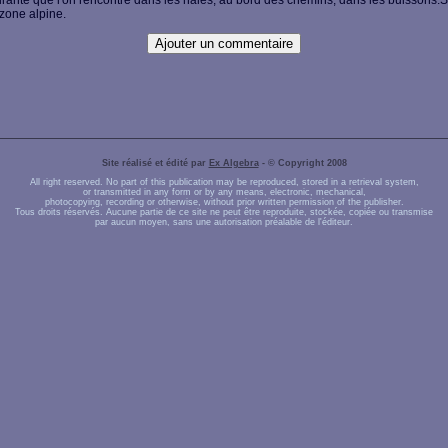
rante que l'on rencontre dans les haies, au bord des chemins, dans les buissons.S
 zone alpine.
Site réalisé et édité par
Ex Algebra
- © Copyright 2008
All right reserved. No part of this publication may be reproduced, stored in a retrieval system,
or transmitted in any form or by any means, electronic, mechanical,
photocopying, recording or otherwise, without prior written permission of the publisher.
Tous droits réservés. Aucune partie de ce site ne peut être reproduite, stockée, copiée ou transmise
par aucun moyen, sans une autorisation préalable de l'éditeur.