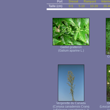
Port
Dressé
Rampant
Interm
Taille (cm)
0-5
5-10
10-20
20-4
Gaillet gratteron
(Galium aparine L.)
C
Vergerette du Canada
Gr
(Conysa canadensis Cranq
(Leuca