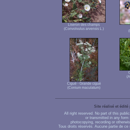
Liseron des champs
(Convolvulus arvensis L.)
(
G
(A
Ciguë - Grande ciguë
(Conium maculatum)
Site réalisé et édité
All right reserved. No part of this publ
or transmitted in any form
photocopying, recording or otherwise
Tous droits réservés. Aucune partie de ce 