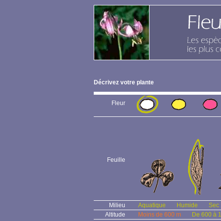
Décrivez votre plante
Fleur
Feuille
Milieu
Aquatique
Humide
Sec
Altitude
Moins de 600 m
De 600 à 