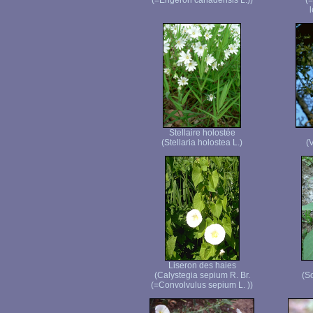
(=Erigeron canadensis L.))
(
Stellaire holostée
(Stellaria holostea L.)
(
Liseron des haies
(Calystegia sepium R. Br.
(S
(=Convolvulus sepium L. ))