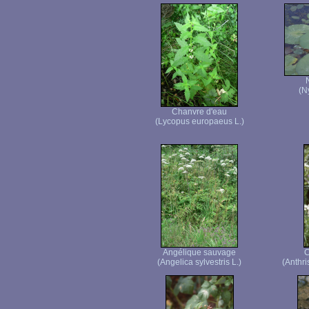
(N
Chanvre d'eau
(Lycopus europaeus L.)
Angélique sauvage
C
(Angelica sylvestris L.)
(Anthri