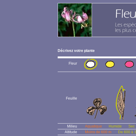
Décrivez votre plante
Fleur
Feuille
Milieu
Aquatique
Humide
Sec
Altitude
Moins de 600 m
De 600 à 