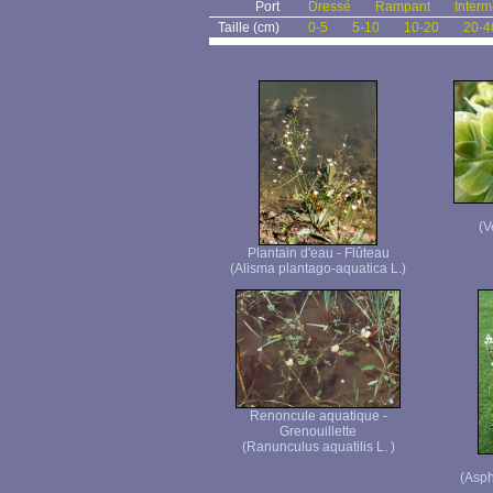
Port
Dressé
Rampant
Interm
Taille (cm)
0-5
5-10
10-20
20-4
(V
Plantain d'eau - Flûteau
(Alisma plantago-aquatica L.)
Renoncule aquatique -
Grenouillette
(Ranunculus aquatilis L. )
(Asph