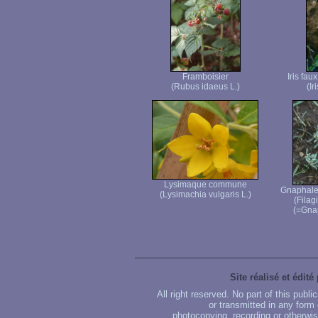
Framboisier
Iris fau
(Rubus idaeus L.)
(Ir
Lysimaque commune
Gnaphale 
(Lysimachia vulgaris L.)
(Filag
(=Gna
Site réalisé et édité
All right reserved. No part of this publ
or transmitted in any form
photocopying, recording or otherwise