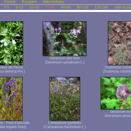
Dressé
Rampant
Intermédiaire
0-5
5-10
10-20
20-40
40-80
80-120
120-160
160 ou pl
Géranium des bois
(Geranium sylvaticum L.)
ique de Perse
Scabieuse colo
ca persica Poi.)
(Scabiosa columba
Géranium liv
(Geranium phae
e - Pied d'alouette
Campanule gantelée
ida regalis Gray)
(Campanula trachelium L.)