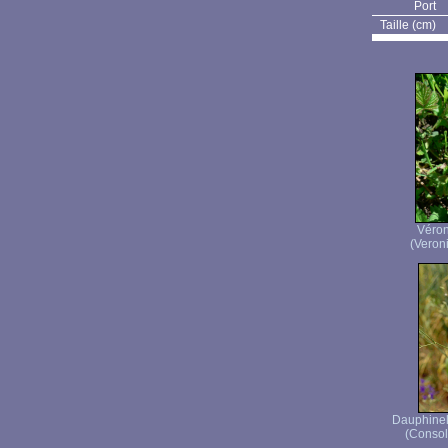
Port
Taille (cm)
Véron
(Veroni
Dauphinell
(Consol