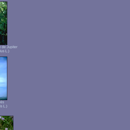
 de Jupiter
us L.)
rés
s L.)