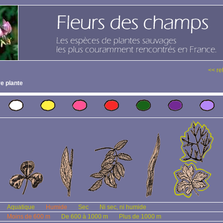
<< re
e plante
Aquatique
Humide
Sec
Ni sec, ni humide
Moins de 600 m
De 600 à 1000 m
Plus de 1000 m