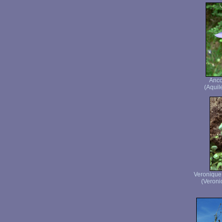
Anco
(Aquile
Veronique 
(Veronic