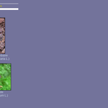
us
mbaire
ria L.)
ide
um L.)