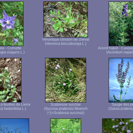
Véronique cresson de cheval
(Veronica beccabunga L.)
lie - Cornette
Aconit napel - Casque
gia vulgaris L.)
(Aconitum napell
à feuilles de Lierre
Scabieuse succise
Sauge des p
a hederifolia L.)
(Succisa pratensis Moench
(Salvia pratensi
(=Scabiosa succisa))