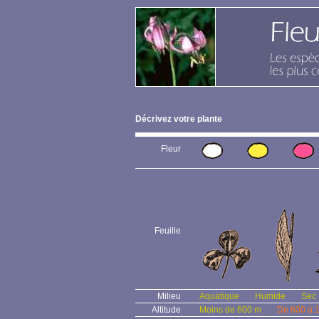
Décrivez votre plante
Fleur
Feuille
Milieu
Aquatique
Humide
Sec
Altitude
Moins de 600 m
De 600 à 