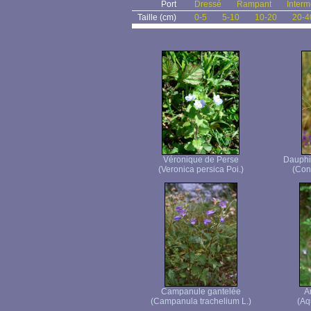
Port
Dressé
Rampant
Interm
Taille (cm)
0-5
5-10
10-20
20-4
Véronique de Perse
Dauphin
(Veronica persica Poi.)
(Con
Campanule gantelée
A
(Campanula trachelium L.)
(Aq