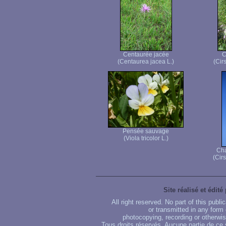
Centaurée jacée
C
(Centaurea jacea L.)
(Cir
Pensée sauvage
(Viola tricolor L.)
Cha
(Cir
Site réalisé et édité
All right reserved. No part of this publ
or transmitted in any form
photocopying, recording or otherwise
Tous droits réservés. Aucune partie de ce 