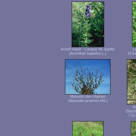
Aconit napel - Casque de Jupiter
La
(Aconitum napellus L.)
(Cice
Myosotis des champs
(Myosotis arvensis Hill.)
Sc
(Succ
(=S