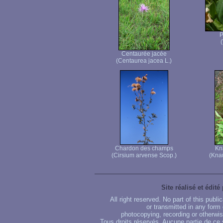
P
(
Centaurée jacée
(Centaurea jacea L.)
Chardon des champs
Kn
(Cirsium arvense Scop.)
(Knau
Site réalisé et édité
All right reserved. No part of this publ
or transmitted in any form
photocopying, recording or otherwise
Tous droits réservés. Aucune partie de ce 