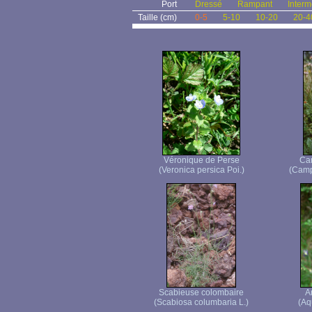
Port
Dressé
Rampant
Interm
Taille (cm)
0-5
5-10
10-20
20-4
Véronique de Perse
Ca
(Veronica persica Poi.)
(Camp
Scabieuse colombaire
A
(Scabiosa columbaria L.)
(Aq