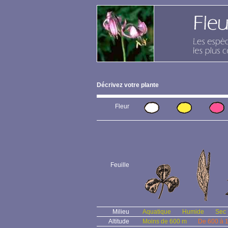
Décrivez votre plante
Fleur
Feuille
Milieu
Aquatique
Humide
Sec
Altitude
Moins de 600 m
De 600 à 