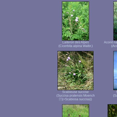
Laiteron des Alpes
Aconit n
(Cicerbita alpina Walbr.)
(Ac
Scabieuse succise
(Succisa pratensis Moench
(S
(=Scabiosa succisa))