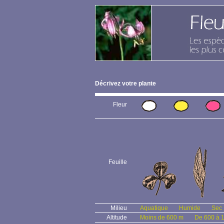
Décrivez votre plante
Fleur
Feuille
Milieu
Aquatique
Humide
Sec
Altitude
Moins de 600 m
De 600 à 