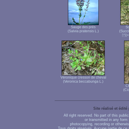
Sauge des prés
Sc
(Salvia pratensis L.)
(Succ
(=S
Véronique cresson de cheval
(Veronica beccabunga L.)
C
(Ci
Site réalisé et édité
All right reserved. No part of this publ
or transmitted in any form
photocopying, recording or otherwise
Tous droits réservés. Aucune partie de ce 