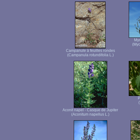
Myo
(Myo
Campanule à feuilles rondes
(Campanula rotundifolia L.)
P
(
Aconit napel - Casque de Jupiter
(Aconitum napellus L.)