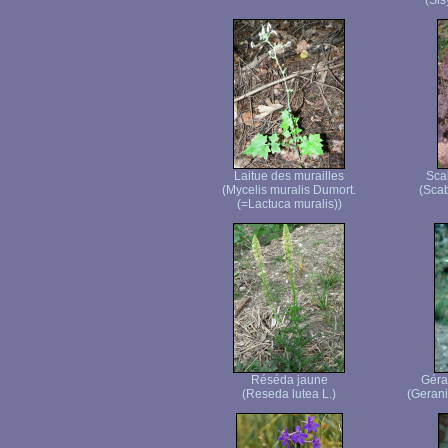
(Sis
Laitue des murailles
Sca
(Mycelis muralis Dumort.
(Scab
(=Lactuca muralis))
Réséda jaune
Géra
(Reseda lutea L.)
(Geran