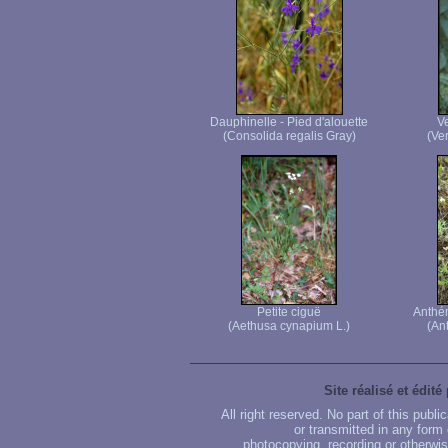
Dauphinelle - Pied d'alouette
Ve
(Consolida regalis Gray)
(Ver
Petite ciguë
Anthé
(Aethusa cynapium L.)
(An
Site réalisé et édité
All right reserved. No part of this publ
or transmitted in any form
photocopying, recording or otherwise