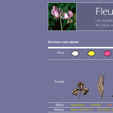
Décrivez votre plante
Fleur
Feuille
Milieu
Aquatique
Humide
Sec
Altitude
Moins de 600 m
De 600 à 