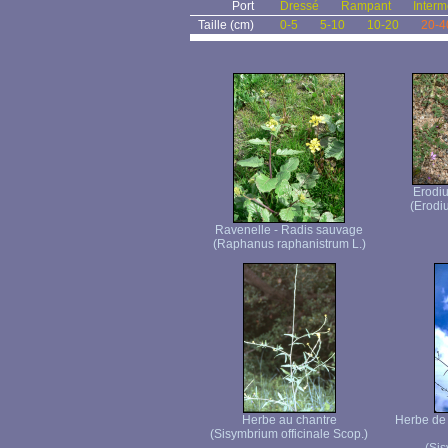
Port
Dressé
Rampant
Interm
Taille (cm)
0-5
5-10
10-20
20-4
Erodiu
(Erodiu
Ravenelle - Radis sauvage
(Raphanus raphanistrum L.)
Herbe au chantre
Herbe de
(Sisymbrium officinale Scop.)