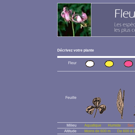
Décrivez votre plante
Fleur
Feuille
Milieu
Aquatique
Humide
Sec
Altitude
Moins de 600 m
De 600 à 