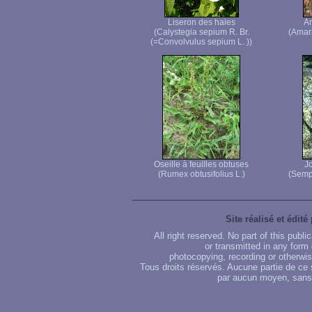
Liseron des haies
Am
(Calystegia sepium R. Br.
(Amara
(=Convolvulus sepium L. ))
Oseille à feuilles obtuses
J
(Rumex obtusifolius L.)
(Semp
Site réalisé et édité
All right reserved. No part of this publ
or transmitted in any form
photocopying, recording or otherwise
Tous droits réservés. Aucune partie de ce 
par aucun moyen, sans u