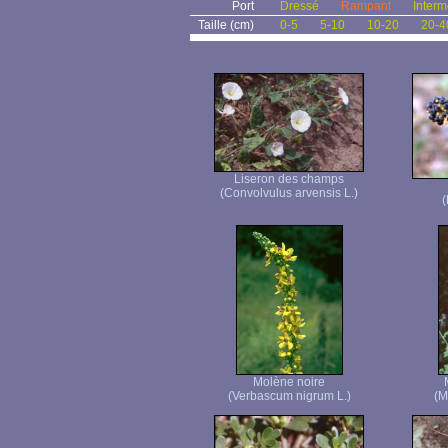
Port
Dressé
Rampant
Interm
Taille (cm)
0-5
5-10
10-20
20-4
Liseron des champs
(Convolvulus arvensis L.)
(
Molène noire
(Verbascum nigrum L.)
(M