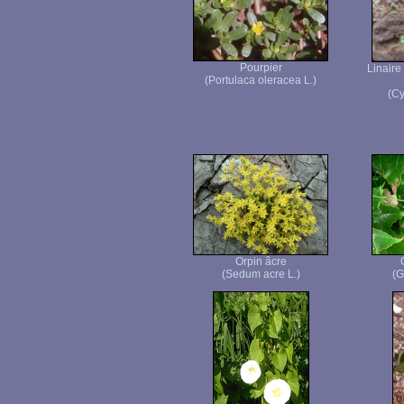
Pourpier
Linaire
(Portulaca oleracea L.)
(Cy
Orpin âcre
(Sedum acre L.)
(G