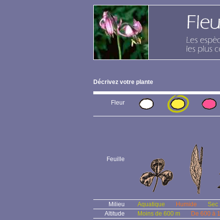
Décrivez votre plante
Fleur
Feuille
Milieu
Aquatique
Humide
Sec
Altitude
Moins de 600 m
De 600 à 