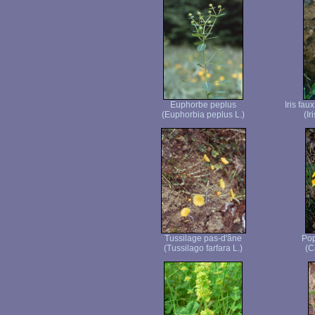
Euphorbe peplus
Iris fau
(Euphorbia peplus L.)
(Ir
Tussilage pas-d'âne
Pop
(Tussilago farfara L.)
(C