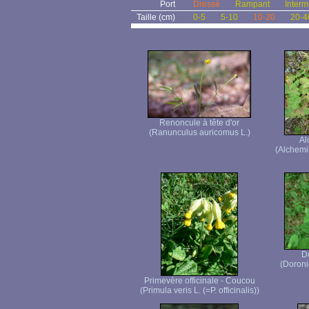
Port
Dressé
Rampant
Interm
Taille (cm)
0-5
5-10
10-20
20-4
Renoncule à tête d'or
(Ranunculus auricomus L.)
Al
(Alchemi
D
(Doroni
Primevère officinale - Coucou
(Primula veris L. (=P. officinalis))