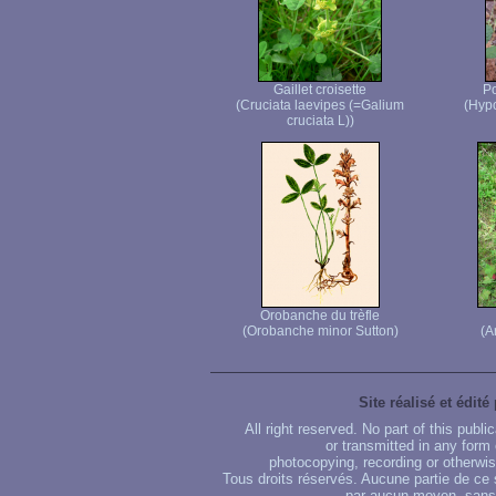
Gaillet croisette
Po
(Cruciata laevipes (=Galium
(Hypo
cruciata L))
Orobanche du trèfle
(Orobanche minor Sutton)
(A
Site réalisé et édité
All right reserved. No part of this publ
or transmitted in any form
photocopying, recording or otherwise
Tous droits réservés. Aucune partie de ce 
par aucun moyen, sans u