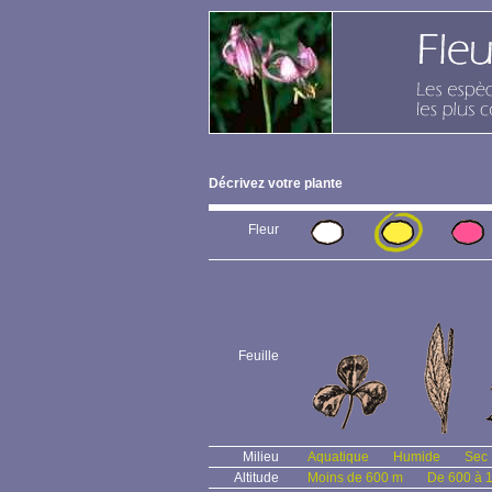
Décrivez votre plante
Fleur
Feuille
Milieu
Aquatique
Humide
Sec
Altitude
Moins de 600 m
De 600 à 