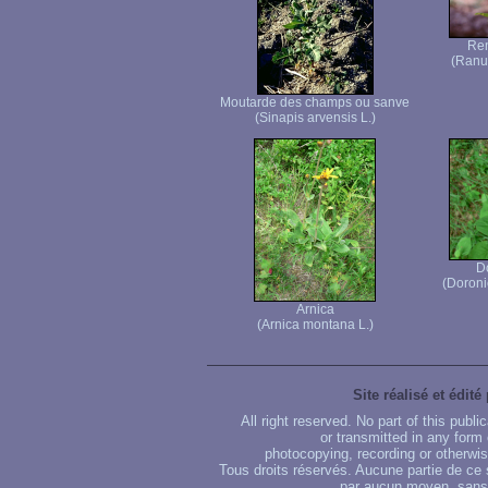
Ren
(Ranu
Moutarde des champs ou sanve
(Sinapis arvensis L.)
D
(Doroni
Arnica
(Arnica montana L.)
Site réalisé et édité
All right reserved. No part of this publ
or transmitted in any form
photocopying, recording or otherwise
Tous droits réservés. Aucune partie de ce 
par aucun moyen, sans u