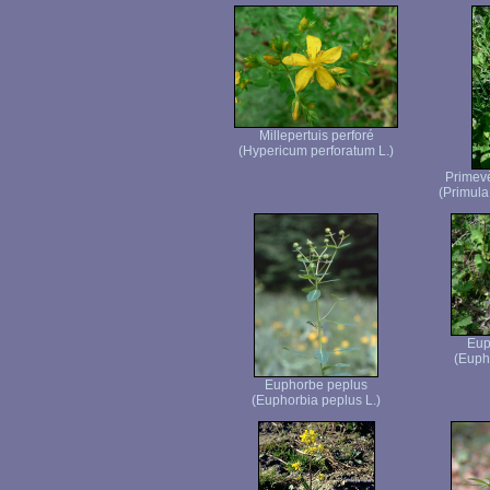
Millepertuis perforé
(Hypericum perforatum L.)
Primevè
(Primula 
Eup
(Euph
Euphorbe peplus
(Euphorbia peplus L.)