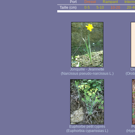
Port
Dressé
Rampant
Interm
Taille (cm)
0-5
5-10
10-20
20-4
Jonquille - Jeannette
Or
(Narcissus pseudo-narcissus L.)
(Orob
Euphorbe petit cyprès
Po
(Euphorbia cyparissias L)
(Hypo