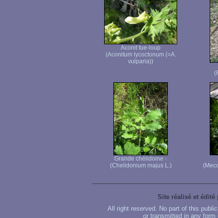
Aconit tue-loup
(Aconitum lycoctonum (=A.
vulparia))
(
Grande chélidoine -
(Chelidonium majus L.)
(Meco
Site réalisé et édité
All right reserved. No part of this publ
or transmitted in any form