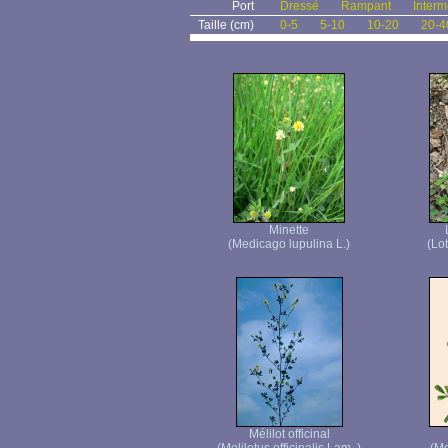
Port
Dressé
Rampant
Interm
Taille (cm)
0-5
5-10
10-20
20-4
Minette
(Medicago lupulina L.)
(Lot
Mélilot officinal