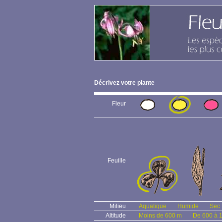
Décrivez votre plante
Fleur
Feuille
Milieu
Aquatique
Humide
Sec
Altitude
Moins de 600 m
De 600 à 