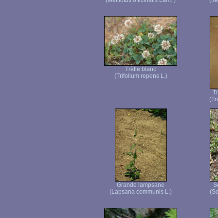
(Melilotus officinalis Lam. )
(Me
Trèfle blanc
(Trifolium repens L.)
T
(Tr
Grande lampsane
S
(Lapsana communis L.)
(Se