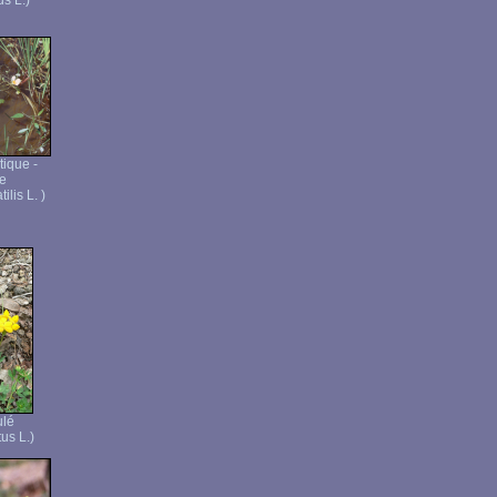
us L.)
ique -
te
lis L. )
ulé
us L.)