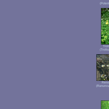
(Potent
Trol
(Trolli
Renon
(Ranuncul