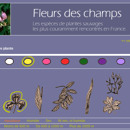
<< re
e plante
Aquatique
Humide
Sec
Ni sec, ni humide
Moins de 600 m
De 600 à 1000 m
Plus de 1000 m