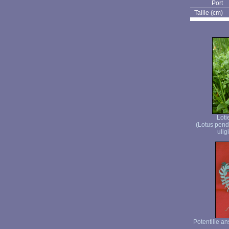
Port
Taille (cm)
Loti
(Lotus pend
ulig
Potentille an