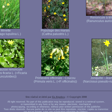
Renoncule à têt
(Ranunculus auric
Minette
Populage des marais
ago lupulina L.)
(Caltha palustris L.)
 fausse renoncule
 ficaria L. (=Ficaria
unculoïdes))
Primevère officinale - Coucou
Jonquille - Jea
(Primula veris L. (=P. officinalis))
(Narcissus pseudo-na
Site réalisé et édité par
Ex Algebra
- © Copyright 2008
All right reserved. No part of this publication may be reproduced, stored in a retrieval system,
or transmitted in any form or by any means, electronic, mechanical,
photocopying, recording or otherwise, without prior written permission of the publisher.
Tous droits réservés. Aucune partie de ce site ne peut être reproduite, stockée, copiée ou transmise
par aucun moyen, sans une autorisation préalable de l'éditeur.