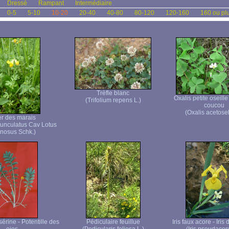
Dressé
Rampant
Intermédiaire
0-5
5-10
10-20
20-40
40-80
80-120
120-160
160 ou pl
Trèfle blanc
Oxalis petite oseille
(Trifolium repens L.)
coucou
(Oxalis acetosel
er des marais
unculatus Cav Lotus
inosus Schk.)
sérine - Potentille des
Pédiculaire feuillue
Iris faux acore - Iris