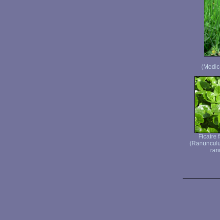
(Medic
Ficaire
(Ranunculus
ran