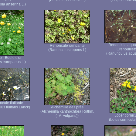
oies
(Pedicularis foliosa L.)
(Iris pseudacor
illa anserina L.)
Renoncule aquat
Renoncule rampante
Grenouillet
(Ranunculus repens L)
(Ranunculus aquati
le - Boule d'or
us europaeus L.)
cule flottante
us fluitans Lanck)
Alchemille des prés
(Alchemilla xanthochlora Rothm.
Lotier cornic
(=A. vulgaris))
(Lotus corniculat