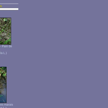
us
 - Pain de
la L.)
 des marais