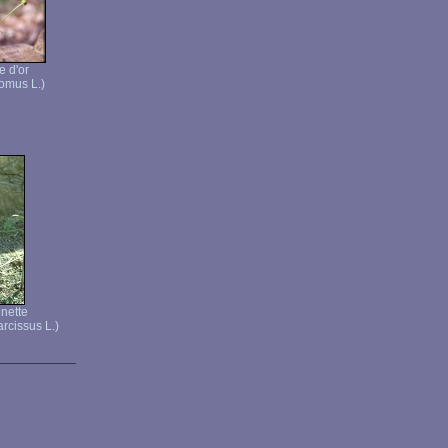
e d'or
omus L.)
nnette
rcissus L.)