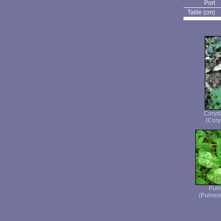
Port
Taille (cm)
Coryda
(Coryd
Pulm
(Pulmona