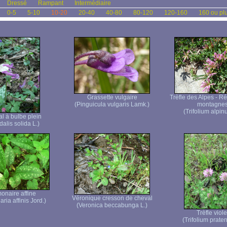
Dressé
Rampant
Intermédiaire
0-5
5-10
10-20
20-40
40-80
80-120
120-160
160 ou pl
Grassette vulgaire
Trèfle des Alpes - R
(Pinguicula vulgaris Lamk.)
montagne
(Trifolium alpin
l à bulbe plein
alis solida L.)
onaire affine
Véronique cresson de cheval
ria affinis Jord.)
(Veronica beccabunga L.)
Trèfle viole
(Trifolium praten