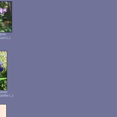
bois
cum L.)
arais
anthe L.)