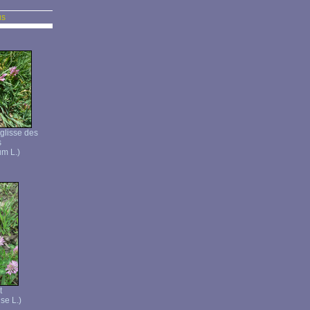
us
églisse des
s
um L.)
t
se L.)