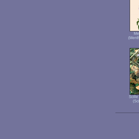
Men
(Menth
Scille
(Sci