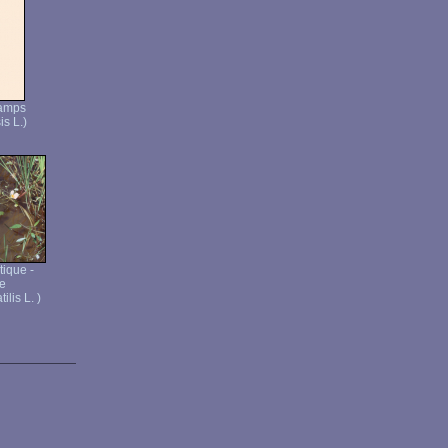
hamps
s L.)
ique -
te
lis L. )