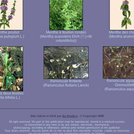
the pouliot
Menthe à feuilles rondes
Menthe des c
a pulegium L.)
(Mentha suavolens Ehrh. (=M.
(Mentha arvensi
rotundifolia))
Renoncule aquat
Renoncule flottante
Grenouillet
(Ranunculus fluitans Lanck)
(Ranunculus aquati
 à deux feuilles
lla bifolia L.)
Site réalisé et édité par
Ex Algebra
- © Copyright 2008
All right reserved. No part of this publication may be reproduced, stored in a retrieval system,
or transmitted in any form or by any means, electronic, mechanical,
photocopying, recording or otherwise, without prior written permission of the publisher.
Tous droits réservés. Aucune partie de ce site ne peut être reproduite, stockée, copiée ou transmise
par aucun moyen, sans une autorisation préalable de l'éditeur.