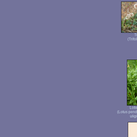
T
(Trifo
Loti
(Lotus pend
ulig