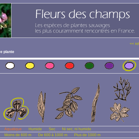
<< re
e plante
Aquatique
Humide
Sec
Ni sec, ni humide
Moins de 600 m
De 600 à 1000 m
Plus de 1000 m