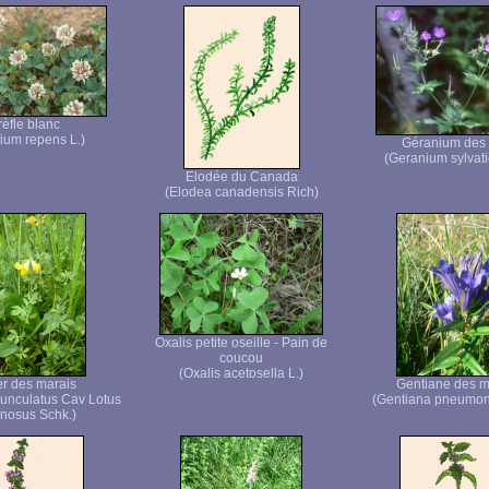
rèfle blanc
lium repens L.)
Géranium des 
(Geranium sylvati
Elodée du Canada
(Elodea canadensis Rich)
Oxalis petite oseille - Pain de
coucou
(Oxalis acetosella L.)
er des marais
Gentiane des m
unculatus Cav Lotus
(Gentiana pneumon
inosus Schk.)