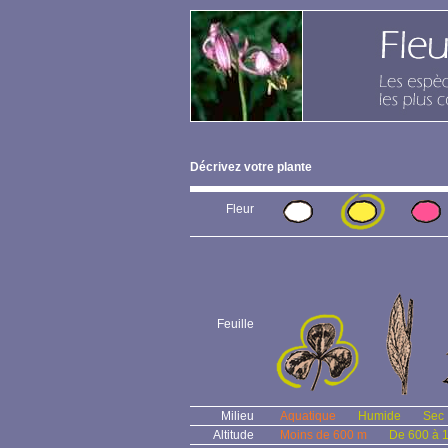
Décrivez votre plante
Fleur
Feuille
Milieu
Aquatique
Humide
Sec
Altitude
Moins de 600 m
De 600 à 