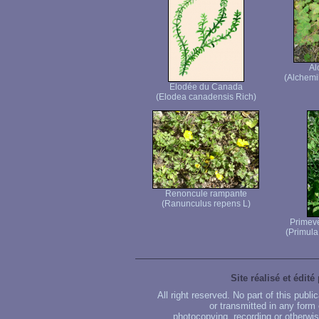
Al
(Alchemi
Elodée du Canada
(Elodea canadensis Rich)
Renoncule rampante
(Ranunculus repens L)
Primevè
(Primula 
Site réalisé et édité
All right reserved. No part of this publ
or transmitted in any form
photocopying, recording or otherwise