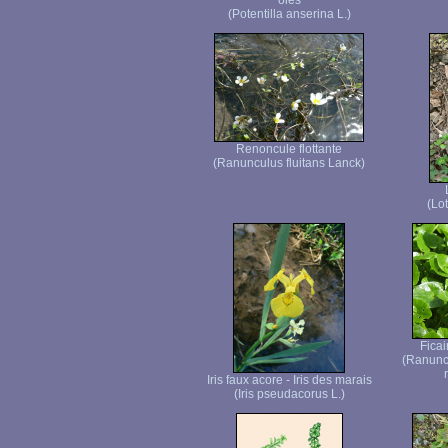
oies
(Potentilla anserina L.)
Renoncule flottante
(Ranunculus fluitans Lanck)
(Lot
Ficai
(Ranuncu
Iris faux acore - Iris des marais
(Iris pseudacorus L.)