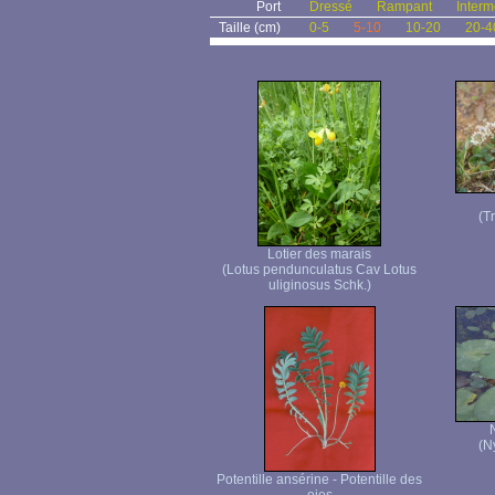
Port
Dressé
Rampant
Interm
Taille (cm)
0-5
5-10
10-20
20-4
(T
Lotier des marais
(Lotus pendunculatus Cav Lotus
uliginosus Schk.)
(N
Potentille ansérine - Potentille des